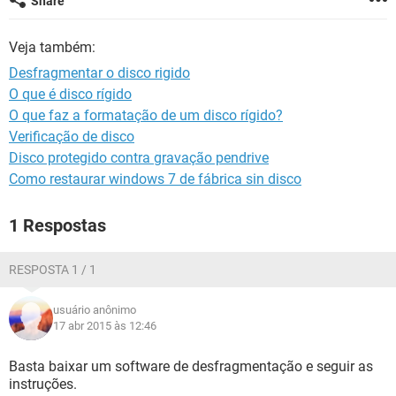
Share
GUIA DE COMPRAS
Veja também:
Desfragmentar o disco rigido
O que é disco rígido
O que faz a formatação de um disco rígido?
Verificação de disco
Disco protegido contra gravação pendrive
Como restaurar windows 7 de fábrica sin disco
1 Respostas
RESPOSTA 1 / 1
usuário anônimo
17 abr 2015 às 12:46
Basta baixar um software de desfragmentação e seguir as
instruções.