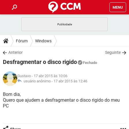
MENU
INÍCIO
JOGOS
WHATSAPP
DICAS
Fórum
Windows
CELULAR
FACEBOOK
JOGOS
WHATSAPP
DOWNLOADS
Anterior
Seguinte
OUTLOOK
EXCEL
CELULAR
FACEBOOK
Desfragmentar o disco rigido
INSTAGRAM
JOGOS
GMAIL
WHATSAPP
Fechado
FÓRUM
OUTLOOK
EXCEL
GUIA DE COMPRAS
CELULAR
FACEBOOK
Gustavo
- 17 abr 2015 às 10:06
INSTAGRAM
JOGOS
GMAIL
WHATSAPP
GLOSSÁRIO
usuário anônimo -
17 abr 2015 às 12:46
OUTLOOK
EXCEL
GUIA DE COMPRAS
CELULAR
FACEBOOK
INSTAGRAM
JOGOS
GMAIL
WHATSAPP
Bom dia,
OUTLOOK
EXCEL
Quero que ajudem a desfragmentar o disco rigido do meu
GUIA DE COMPRAS
CELULAR
FACEBOOK
PC
INSTAGRAM
GMAIL
OUTLOOK
EXCEL
GUIA DE COMPRAS
INSTAGRAM
GMAIL