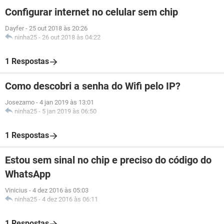
Configurar internet no celular sem chip
Dayfer
-
25 out 2018 às 20:26
ninha25
-
26 out 2018 às 04:22
1 Respostas
Como descobri a senha do Wifi pelo IP?
Josezamo
-
4 jan 2019 às 13:01
ninha25
-
5 jan 2019 às 06:50
1 Respostas
Estou sem sinal no chip e preciso do código do
WhatsApp
Vinicius
-
4 dez 2016 às 05:03
ninha25
-
4 dez 2016 às 06:11
1 Respostas