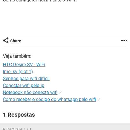
GUIA DE COMPRAS
Share
Veja também:
HTC Desire SV - WiFi
Imei sv (slot 1)
Senhas para wifi difícil
Conectar wifi pelo ip
Notebook não conecta wifi
✓
Como receber o código do whatsapp pelo wifi
✓
1 Respostas
RESPOSTA 1 / 1