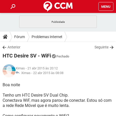
MENU
INÍCIO
JOGOS
WHATSAPP
DICAS
Fórum
Problemas Internet
CELULAR
FACEBOOK
JOGOS
WHATSAPP
DOWNLOADS
Anterior
Seguinte
OUTLOOK
EXCEL
CELULAR
FACEBOOK
HTC Desire SV - WiFi
INSTAGRAM
JOGOS
GMAIL
WHATSAPP
Fechado
FÓRUM
OUTLOOK
EXCEL
GUIA DE COMPRAS
CELULAR
FACEBOOK
Ximas
- 21 abr 2015 às 20:12
INSTAGRAM
JOGOS
GMAIL
WHATSAPP
GLOSSÁRIO
Ximas -
22 abr 2015 às 08:08
OUTLOOK
EXCEL
GUIA DE COMPRAS
CELULAR
FACEBOOK
INSTAGRAM
JOGOS
GMAIL
WHATSAPP
Boa noite
OUTLOOK
EXCEL
GUIA DE COMPRAS
CELULAR
FACEBOOK
Tenho um HTC Desire SV Dual Chip.
INSTAGRAM
GMAIL
Conectava WiF, mas agora parou de conectar. Estou só com
OUTLOOK
EXCEL
GUIA DE COMPRAS
a rede Rede Móvel que é muito lenta.
INSTAGRAM
GMAIL
Como configurar novamente o WiFi?