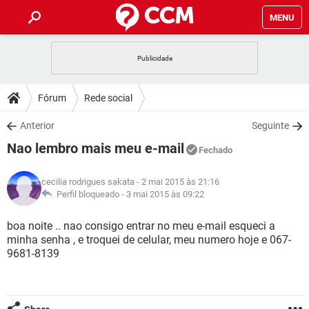
MENU
INÍCIO
JOGOS
WHATSAPP
DICAS
Fórum
Rede social
CELULAR
FACEBOOK
JOGOS
WHATSAPP
DOWNLOADS
Anterior
Seguinte
OUTLOOK
EXCEL
CELULAR
FACEBOOK
Nao lembro mais meu e-mail
INSTAGRAM
JOGOS
GMAIL
WHATSAPP
Fechado
FÓRUM
OUTLOOK
EXCEL
GUIA DE COMPRAS
CELULAR
FACEBOOK
cecilia rodrigues sakata
- 2 mai 2015 às 21:16
INSTAGRAM
JOGOS
GMAIL
WHATSAPP
GLOSSÁRIO
Perfil bloqueado -
3 mai 2015 às 09:22
OUTLOOK
EXCEL
GUIA DE COMPRAS
CELULAR
FACEBOOK
INSTAGRAM
JOGOS
GMAIL
WHATSAPP
boa noite .. nao consigo entrar no meu e-mail esqueci a
OUTLOOK
EXCEL
minha senha , e troquei de celular, meu numero hoje e 067-
GUIA DE COMPRAS
CELULAR
FACEBOOK
9681-8139
INSTAGRAM
GMAIL
OUTLOOK
EXCEL
GUIA DE COMPRAS
INSTAGRAM
GMAIL