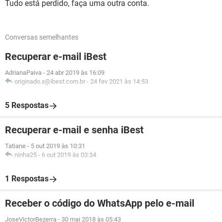
Tudo está perdido, faça uma outra conta.
Conversas semelhantes
Recuperar e-mail iBest
AdrianaPaiva
-
24 abr 2019 às 16:09
originado.x@ibest.com.br
-
24 fev 2021 às 14:53
5 Respostas
Recuperar e-mail e senha iBest
Tatiane
-
5 out 2019 às 10:31
ninha25
-
6 out 2019 às 03:34
1 Respostas
Receber o código do WhatsApp pelo e-mail
JoseVictorBezerra
-
30 mai 2018 às 05:43