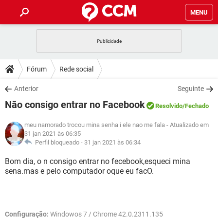
MENU
INÍCIO
JOGOS
WHATSAPP
DICAS
Fórum
Rede social
CELULAR
FACEBOOK
JOGOS
WHATSAPP
DOWNLOADS
Anterior
Seguinte
OUTLOOK
EXCEL
CELULAR
FACEBOOK
Não consigo entrar no Facebook
INSTAGRAM
JOGOS
GMAIL
WHATSAPP
Resolvido
/Fechado
FÓRUM
OUTLOOK
EXCEL
GUIA DE COMPRAS
CELULAR
FACEBOOK
meu namorado trocou mina senha i ele nao me fala
- Atualizado em
INSTAGRAM
JOGOS
GMAIL
WHATSAPP
31 jan 2021 às 06:35
GLOSSÁRIO
OUTLOOK
EXCEL
Perfil bloqueado -
31 jan 2021 às 06:34
GUIA DE COMPRAS
CELULAR
FACEBOOK
INSTAGRAM
JOGOS
GMAIL
WHATSAPP
Bom dia, o n consigo entrar no fecebook,esqueci mina
OUTLOOK
EXCEL
sena.mas e pelo computador oque eu facO.
GUIA DE COMPRAS
CELULAR
FACEBOOK
INSTAGRAM
GMAIL
OUTLOOK
EXCEL
GUIA DE COMPRAS
INSTAGRAM
GMAIL
Configuração:
Windowos 7 / Chrome 42.0.2311.135