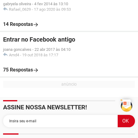
gabryela oliveira
-
4 fev 2014 às 13:10
Rafael_0629
-
17 ago 2020 às 09:53
14 Respostas
Entrar no Facebook antigo
joana goncalves
-
22 abr 2017 às 04:10
Amd4
-
19 out 2018 às 17:17
75 Respostas
ASSINE NOSSA NEWSLETTER!