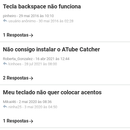
Tecla backspace não funciona
pinheiro
-
29 mai 2016 às 10:10
usuário anônimo
-
30 mai 2016 às 02:28
1 Respostas
Não consigo instalar o ATube Catcher
Roberta_Gonzalez
-
16 abr 2021 às 12:44
kinhoes
-
28 jul 2021 às 08:00
2 Respostas
Meu teclado não quer colocar acentos
Mikai46
-
2 mai 2020 às 08:36
ninha25
-
3 mai 2020 às 04:50
1 Respostas