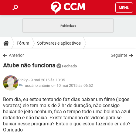
MENU
INÍCIO
JOGOS
WHATSAPP
DICAS
Fórum
Softwares e aplicativos
CELULAR
FACEBOOK
JOGOS
WHATSAPP
DOWNLOADS
Anterior
Seguinte
OUTLOOK
EXCEL
CELULAR
FACEBOOK
Atube não funciona
INSTAGRAM
JOGOS
GMAIL
WHATSAPP
Fechado
FÓRUM
OUTLOOK
EXCEL
GUIA DE COMPRAS
CELULAR
FACEBOOK
Ricky
- 9 mai 2015 às 13:35
INSTAGRAM
JOGOS
GMAIL
WHATSAPP
GLOSSÁRIO
usuário anônimo -
10 mai 2015 às 06:52
OUTLOOK
EXCEL
GUIA DE COMPRAS
CELULAR
FACEBOOK
INSTAGRAM
JOGOS
GMAIL
WHATSAPP
Bom dia, eu estou tentando faz dias baixar um filme (jogos
OUTLOOK
EXCEL
vorazes) ele tem mais de 2 hr de duração, não consigo
GUIA DE COMPRAS
CELULAR
FACEBOOK
baixar de jeito nenhum, fica o tempo todo uma bolinha azul
INSTAGRAM
GMAIL
rodando e não baixa. Existe tamanho de vídeos para se
OUTLOOK
EXCEL
GUIA DE COMPRAS
baixar nesse programa? Então o que estou fazendo errado?
INSTAGRAM
GMAIL
Obrigado