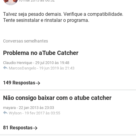
10 mai 2015 às 06:52
Talvez seja pesado demais. Verifique a compatibilidade.
Tente sesinstalar e rinstalar o programa.
Conversas semelhantes
Problema no aTube Catcher
Claudio Henrique
-
29 jul 2010 às 19:48
MarcosDangelo
-
19 jun 2019 às 21:43
149 Respostas
Não consigo baixar com o atube catcher
mayara
-
22 jan 2013 às 23:03
Wylson
-
19 fev 2017 às 03:55
81 Respostas