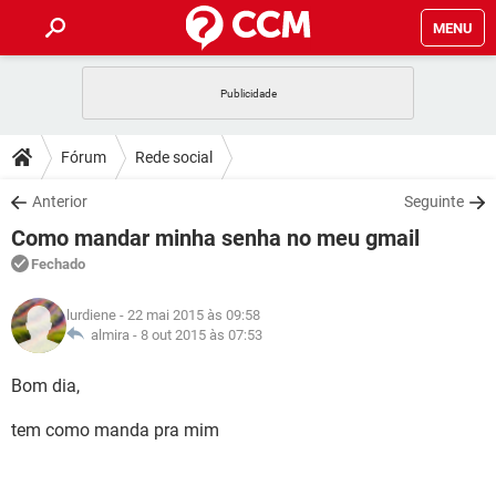
MENU
INÍCIO
JOGOS
WHATSAPP
DICAS
Fórum
Rede social
CELULAR
FACEBOOK
JOGOS
WHATSAPP
DOWNLOADS
Anterior
Seguinte
OUTLOOK
EXCEL
CELULAR
FACEBOOK
Como mandar minha senha no meu gmail
INSTAGRAM
JOGOS
GMAIL
WHATSAPP
FÓRUM
OUTLOOK
EXCEL
Fechado
GUIA DE COMPRAS
CELULAR
FACEBOOK
INSTAGRAM
JOGOS
GMAIL
WHATSAPP
GLOSSÁRIO
OUTLOOK
lurdiene
- 22 mai 2015 às 09:58
EXCEL
GUIA DE COMPRAS
CELULAR
FACEBOOK
almira -
8 out 2015 às 07:53
INSTAGRAM
JOGOS
GMAIL
WHATSAPP
OUTLOOK
EXCEL
Bom dia,
GUIA DE COMPRAS
CELULAR
FACEBOOK
INSTAGRAM
GMAIL
tem como manda pra mim
OUTLOOK
EXCEL
GUIA DE COMPRAS
INSTAGRAM
GMAIL