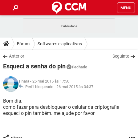
MENU
INÍCIO
JOGOS
WHATSAPP
DICAS
Fórum
Softwares e aplicativos
CELULAR
FACEBOOK
JOGOS
WHATSAPP
DOWNLOADS
Anterior
Seguinte
OUTLOOK
EXCEL
CELULAR
FACEBOOK
Esqueci a senha do pin
INSTAGRAM
JOGOS
GMAIL
WHATSAPP
Fechado
FÓRUM
OUTLOOK
EXCEL
GUIA DE COMPRAS
CELULAR
FACEBOOK
sinara
- 25 mai 2015 às 17:50
INSTAGRAM
JOGOS
GMAIL
WHATSAPP
GLOSSÁRIO
Perfil bloqueado -
26 mai 2015 às 04:37
OUTLOOK
EXCEL
GUIA DE COMPRAS
CELULAR
FACEBOOK
INSTAGRAM
JOGOS
GMAIL
WHATSAPP
Bom dia,
OUTLOOK
EXCEL
como fazer para desbloquear o celular da criptografia
GUIA DE COMPRAS
CELULAR
FACEBOOK
esqueci o pin também. me ajude por favor
INSTAGRAM
GMAIL
OUTLOOK
EXCEL
GUIA DE COMPRAS
INSTAGRAM
GMAIL