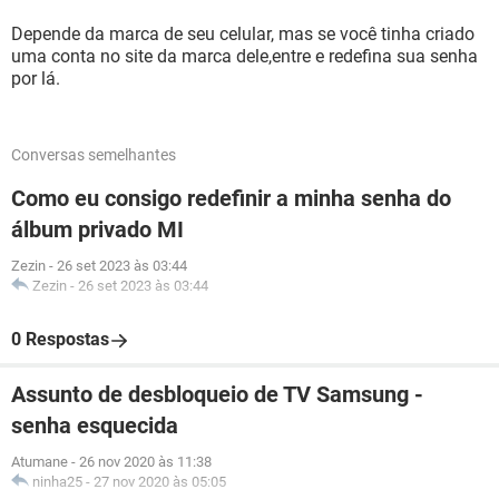
Depende da marca de seu celular, mas se você tinha criado
uma conta no site da marca dele,entre e redefina sua senha
por lá.
Conversas semelhantes
Como eu consigo redefinir a minha senha do
álbum privado MI
Zezin
-
26 set 2023 às 03:44
Zezin
-
26 set 2023 às 03:44
0 Respostas
Assunto de desbloqueio de TV Samsung -
senha esquecida
Atumane
-
26 nov 2020 às 11:38
ninha25
-
27 nov 2020 às 05:05