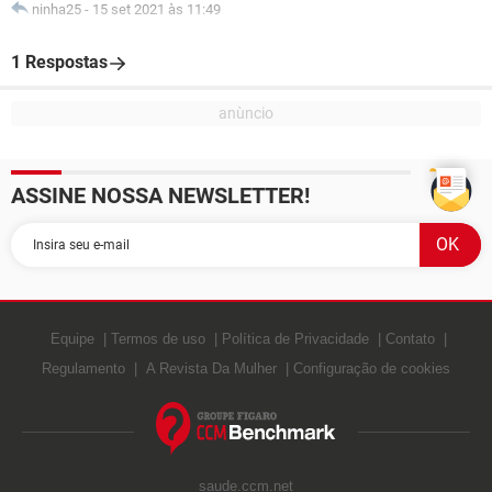
ninha25
-
15 set 2021 às 11:49
1 Respostas
ASSINE NOSSA NEWSLETTER!
Equipe
Termos de uso
Política de Privacidade
Contato
Regulamento
A Revista Da Mulher
Configuração de cookies
saude.ccm.net