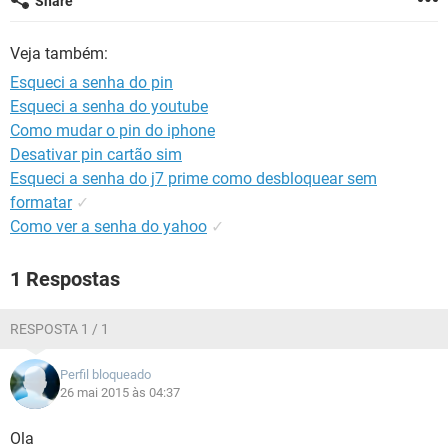
Share
GUIA DE COMPRAS
Veja também:
Esqueci a senha do pin
Esqueci a senha do youtube
Como mudar o pin do iphone
Desativar pin cartão sim
Esqueci a senha do j7 prime como desbloquear sem
formatar
✓
Como ver a senha do yahoo
✓
1 Respostas
RESPOSTA 1 / 1
Perfil bloqueado
26 mai 2015 às 04:37
Ola