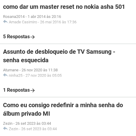
como dar um master reset no nokia asha 501
Rosana2014
-
1 abr 2014 às 20:16
Amade Casimiro
-
26 mai 2016 às 17:36
5 Respostas
Assunto de desbloqueio de TV Samsung -
senha esquecida
Atumane
-
26 nov 2020 às 11:38
ninha25
-
27 nov 2020 às 05:05
1 Respostas
Como eu consigo redefinir a minha senha do
álbum privado MI
Zezin
-
26 set 2023 às 03:44
Zezin
-
26 set 2023 às 03:44