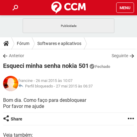
MENU
INÍCIO
JOGOS
WHATSAPP
DICAS
Fórum
Softwares e aplicativos
CELULAR
FACEBOOK
JOGOS
WHATSAPP
DOWNLOADS
Anterior
Seguinte
OUTLOOK
EXCEL
CELULAR
FACEBOOK
Esqueci minha senha nokia 501
INSTAGRAM
JOGOS
GMAIL
WHATSAPP
Fechado
FÓRUM
OUTLOOK
EXCEL
GUIA DE COMPRAS
CELULAR
FACEBOOK
francine
- 26 mai 2015 às 10:07
INSTAGRAM
JOGOS
GMAIL
WHATSAPP
GLOSSÁRIO
Perfil bloqueado -
27 mai 2015 às 06:37
OUTLOOK
EXCEL
GUIA DE COMPRAS
CELULAR
FACEBOOK
INSTAGRAM
JOGOS
GMAIL
WHATSAPP
Bom dia. Como faço para desbloquear
OUTLOOK
EXCEL
Por favor me ajude
GUIA DE COMPRAS
CELULAR
FACEBOOK
INSTAGRAM
GMAIL
OUTLOOK
EXCEL
Share
GUIA DE COMPRAS
INSTAGRAM
GMAIL
Veja também: