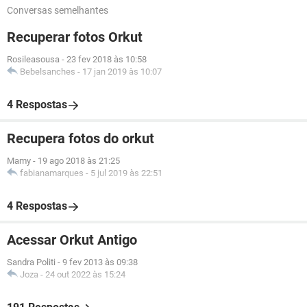
Conversas semelhantes
Recuperar fotos Orkut
Rosileasousa
-
23 fev 2018 às 10:58
Bebelsanches
-
17 jan 2019 às 10:07
4 Respostas
Recupera fotos do orkut
Mamy
-
19 ago 2018 às 21:25
fabianamarques
-
5 jul 2019 às 22:51
4 Respostas
Acessar Orkut Antigo
Sandra Politi
-
9 fev 2013 às 09:38
Joza
-
24 out 2022 às 15:24