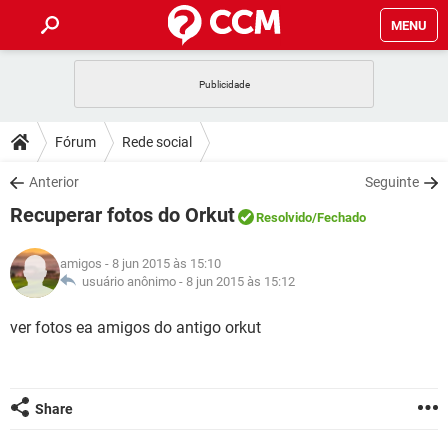
MENU
INÍCIO
JOGOS
WHATSAPP
DICAS
Fórum
Rede social
CELULAR
FACEBOOK
JOGOS
WHATSAPP
DOWNLOADS
Anterior
Seguinte
OUTLOOK
EXCEL
CELULAR
FACEBOOK
Recuperar fotos do Orkut
INSTAGRAM
JOGOS
GMAIL
WHATSAPP
Resolvido
/Fechado
FÓRUM
OUTLOOK
EXCEL
GUIA DE COMPRAS
CELULAR
FACEBOOK
amigos
- 8 jun 2015 às 15:10
INSTAGRAM
JOGOS
GMAIL
WHATSAPP
GLOSSÁRIO
usuário anônimo -
8 jun 2015 às 15:12
OUTLOOK
EXCEL
GUIA DE COMPRAS
CELULAR
FACEBOOK
INSTAGRAM
JOGOS
GMAIL
WHATSAPP
ver fotos ea amigos do antigo orkut
OUTLOOK
EXCEL
GUIA DE COMPRAS
CELULAR
FACEBOOK
INSTAGRAM
GMAIL
OUTLOOK
EXCEL
GUIA DE COMPRAS
Share
INSTAGRAM
GMAIL