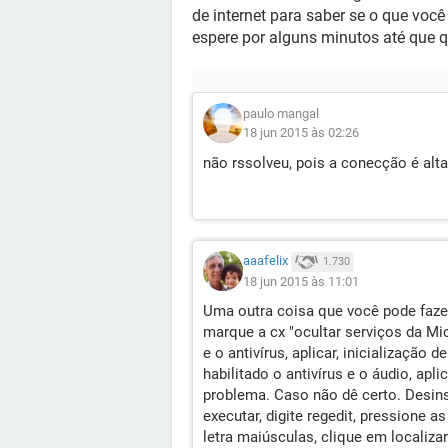
de internet para saber se o que voc
espere por alguns minutos até que qu
paulo mangal
18 jun 2015 às 02:26
não rssolveu, pois a conecção é alt
aaafelix
1.730
18 jun 2015 às 11:01
Uma outra coisa que você pode fazer 
marque a cx "ocultar serviços da Mic
e o antivírus, aplicar, inicialização 
habilitado o antivírus e o áudio, apli
problema. Caso não dê certo. Desinst
executar, digite regedit, pressione 
letra maiúsculas, clique em localiza