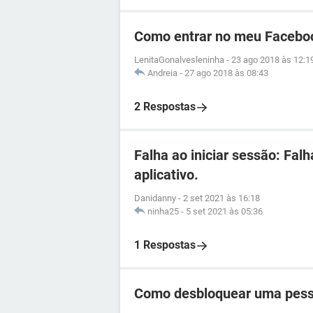
Como entrar no meu Facebo
LenitaGonalvesleninha
-
23 ago 2018 às 12:1
Andreia
-
27 ago 2018 às 08:43
2 Respostas
Falha ao iniciar sessão: Fal
aplicativo.
Danidanny
-
2 set 2021 às 16:18
ninha25
-
5 set 2021 às 05:36
1 Respostas
Como desbloquear uma pess