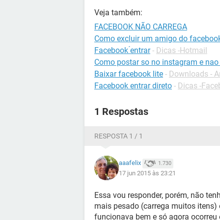
Veja também:
FACEBOOK NÃO CARREGA
Como excluir um amigo do faceboo
Facebook ́entrar
-
Dicas -Hotmail
Como postar so no instagram e nao
Baixar facebook lite
-
Downloads - A
Facebook entrar direto
-
Dicas -Face
1 Respostas
RESPOSTA 1 / 1
aaafelix
1.730
17 jun 2015 às 23:21
Essa vou responder, porém, não ten
mais pesado (carrega muitos itens) é
funcionava bem e só agora ocorreu 