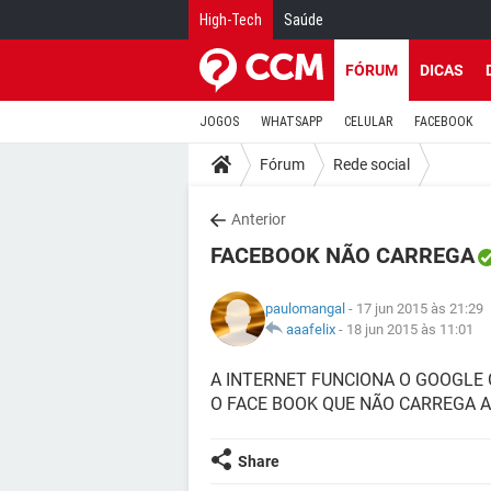
High-Tech
Saúde
FÓRUM
DICAS
JOGOS
WHATSAPP
CELULAR
FACEBOOK
Fórum
Rede social
Anterior
FACEBOOK NÃO CARREGA
paulomangal
- 17 jun 2015 às 21:29
aaafelix
-
18 jun 2015 às 11:01
A INTERNET FUNCIONA O GOOGLE
O FACE BOOK QUE NÃO CARREGA A
Share