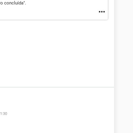
o concluída".
1:30