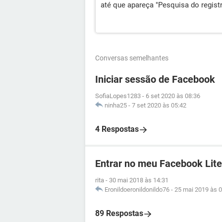
até que apareça "Pesquisa do registr
Conversas semelhantes
Iniciar sessão de Facebook
SofiaLopes1283
-
6 set 2020 às 08:36
ninha25
-
7 set 2020 às 05:42
4 Respostas
Entrar no meu Facebook Lite
rita
-
30 mai 2018 às 14:31
Eronildoeronildonildo76
-
25 mai 2019 às 0
89 Respostas