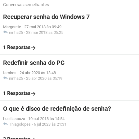
Conversas semelhantes
Recuperar senha do Windows 7
Margarete
-
27 mai 2018 às 09:49
ninha25
-
28 mai 2018 às 05:25
1 Respostas
Redefinir senha do PC
tamires
-
24 abr 2020 às 13:48
ninha25
-
25 abr 2020 às 05:19
1 Respostas
O que é disco de redefinição de senha?
Luciliasouza
-
10 out 2018 às 14:54
Thiagolopes
-
6 jul 2023 às 21:31