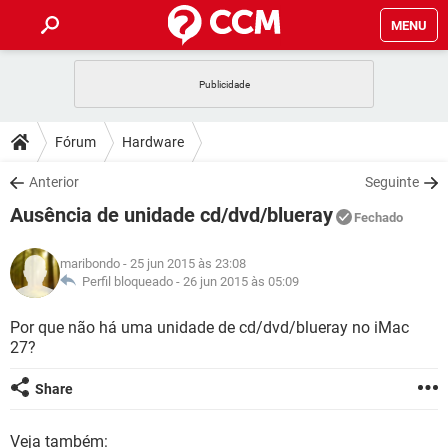
MENU
INÍCIO
JOGOS
WHATSAPP
DICAS
Fórum
Hardware
CELULAR
FACEBOOK
JOGOS
WHATSAPP
DOWNLOADS
Anterior
Seguinte
OUTLOOK
EXCEL
CELULAR
FACEBOOK
Ausência de unidade cd/dvd/blueray
INSTAGRAM
JOGOS
GMAIL
WHATSAPP
Fechado
FÓRUM
OUTLOOK
EXCEL
GUIA DE COMPRAS
CELULAR
FACEBOOK
maribondo
- 25 jun 2015 às 23:08
INSTAGRAM
JOGOS
GMAIL
WHATSAPP
GLOSSÁRIO
Perfil bloqueado -
26 jun 2015 às 05:09
OUTLOOK
EXCEL
GUIA DE COMPRAS
CELULAR
FACEBOOK
INSTAGRAM
JOGOS
GMAIL
WHATSAPP
Por que não há uma unidade de cd/dvd/blueray no iMac
OUTLOOK
EXCEL
27?
GUIA DE COMPRAS
CELULAR
FACEBOOK
INSTAGRAM
GMAIL
OUTLOOK
EXCEL
Share
GUIA DE COMPRAS
INSTAGRAM
GMAIL
Veja também: