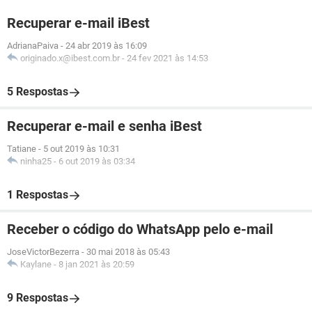
Recuperar e-mail iBest
AdrianaPaiva
-
24 abr 2019 às 16:09
originado.x@ibest.com.br
-
24 fev 2021 às 14:53
5 Respostas
Recuperar e-mail e senha iBest
Tatiane
-
5 out 2019 às 10:31
ninha25
-
6 out 2019 às 03:34
1 Respostas
Receber o código do WhatsApp pelo e-mail
JoseVictorBezerra
-
30 mai 2018 às 05:43
Kaylane
-
8 jan 2021 às 20:59
9 Respostas