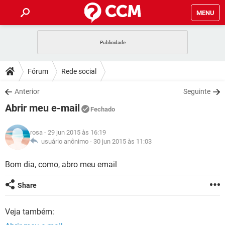
MENU
INÍCIO
JOGOS
WHATSAPP
DICAS
Fórum
Rede social
CELULAR
FACEBOOK
JOGOS
WHATSAPP
DOWNLOADS
Anterior
Seguinte
OUTLOOK
EXCEL
CELULAR
FACEBOOK
Abrir meu e-mail
INSTAGRAM
JOGOS
GMAIL
WHATSAPP
Fechado
FÓRUM
OUTLOOK
EXCEL
GUIA DE COMPRAS
CELULAR
FACEBOOK
rosa
- 29 jun 2015 às 16:19
INSTAGRAM
JOGOS
GMAIL
WHATSAPP
GLOSSÁRIO
usuário anônimo -
30 jun 2015 às 11:03
OUTLOOK
EXCEL
GUIA DE COMPRAS
CELULAR
FACEBOOK
INSTAGRAM
JOGOS
GMAIL
WHATSAPP
Bom dia, como, abro meu email
OUTLOOK
EXCEL
GUIA DE COMPRAS
CELULAR
FACEBOOK
Share
INSTAGRAM
GMAIL
OUTLOOK
EXCEL
GUIA DE COMPRAS
Veja também:
INSTAGRAM
GMAIL