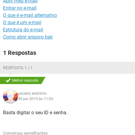
Abrir meu e-mail
GUIA DE COMPRAS
Entrar no e-mail
O que é e-mail alternativo
O que é um e-mail
Estrutura do e-mail
Como abrir arquivo bak
1 Respostas
RESPOSTA 1 / 1
Melhor resposta
usuário anônimo
30 jun 2015 às 11:03
Basta digitar o seu ID e senha.
Conversas semelhantes