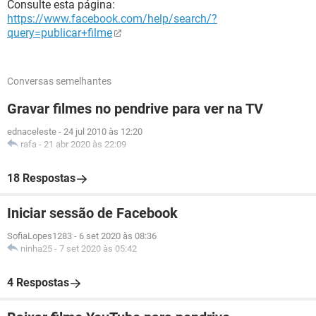
Consulte esta página:
https://www.facebook.com/help/search/?
query=publicar+filme
Conversas semelhantes
Gravar filmes no pendrive para ver na TV
ednaceleste
-
24 jul 2010 às 12:20
rafa
-
21 abr 2020 às 22:09
18 Respostas
Iniciar sessão de Facebook
SofiaLopes1283
-
6 set 2020 às 08:36
ninha25
-
7 set 2020 às 05:42
4 Respostas