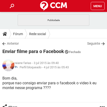
MENU
INÍCIO
JOGOS
WHATSAPP
DICAS
Fórum
Rede social
CELULAR
FACEBOOK
JOGOS
WHATSAPP
DOWNLOADS
Anterior
Seguinte
OUTLOOK
EXCEL
CELULAR
FACEBOOK
Enviar filme para o Facebook
INSTAGRAM
JOGOS
GMAIL
WHATSAPP
Fechado
FÓRUM
OUTLOOK
EXCEL
GUIA DE COMPRAS
CELULAR
FACEBOOK
raiane farias
- 3 jul 2015 às 09:40
INSTAGRAM
JOGOS
GMAIL
WHATSAPP
GLOSSÁRIO
Perfil bloqueado -
4 jul 2015 às 05:43
OUTLOOK
EXCEL
GUIA DE COMPRAS
CELULAR
FACEBOOK
INSTAGRAM
JOGOS
GMAIL
WHATSAPP
Bom dia,
OUTLOOK
EXCEL
porque nao consigo enviar para o facebook o video k eu
GUIA DE COMPRAS
CELULAR
FACEBOOK
montei nesse programa ????
INSTAGRAM
GMAIL
OUTLOOK
EXCEL
GUIA DE COMPRAS
INSTAGRAM
GMAIL