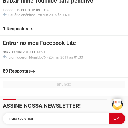
Baixar filme YouTube para pendrive
Ddddd
-
19 out 2015 às 13:37
usuário anônimo
-
20 out 2015 às 14:13
1 Respostas
Entrar no meu Facebook Lite
rita
-
30 mai 2018 às 14:31
Eronildoeronildonildo76
-
25 mai 2019 às 01:30
89 Respostas
ASSINE NOSSA NEWSLETTER!