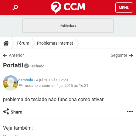
MENU
INÍCIO
JOGOS
WHATSAPP
DICAS
Fórum
Problemas Internet
CELULAR
FACEBOOK
JOGOS
WHATSAPP
DOWNLOADS
Anterior
Seguinte
OUTLOOK
EXCEL
CELULAR
FACEBOOK
Portatil
INSTAGRAM
JOGOS
GMAIL
WHATSAPP
Fechado
FÓRUM
OUTLOOK
EXCEL
GUIA DE COMPRAS
CELULAR
FACEBOOK
cambula
- 4 jul 2015 às 12:23
INSTAGRAM
JOGOS
GMAIL
WHATSAPP
GLOSSÁRIO
usuário anônimo -
4 jul 2015 às 16:21
OUTLOOK
EXCEL
GUIA DE COMPRAS
CELULAR
FACEBOOK
INSTAGRAM
JOGOS
GMAIL
WHATSAPP
problema do teclado não funciona como ativar
OUTLOOK
EXCEL
GUIA DE COMPRAS
CELULAR
FACEBOOK
Share
INSTAGRAM
GMAIL
OUTLOOK
EXCEL
GUIA DE COMPRAS
Veja também:
INSTAGRAM
GMAIL