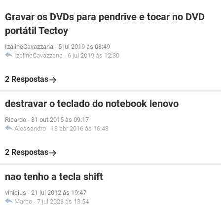
Gravar os DVDs para pendrive e tocar no DVD
portátil Tectoy
IzalineCavazzana
-
5 jul 2019 às 08:49
IzalineCavazzana
-
6 jul 2019 às 12:30
2 Respostas
destravar o teclado do notebook lenovo
Ricardo
-
31 out 2015 às 09:17
Alessandro
-
18 abr 2016 às 16:48
2 Respostas
nao tenho a tecla shift
vinicius
-
21 jul 2012 às 19:47
Marco
-
7 jul 2023 às 13:54