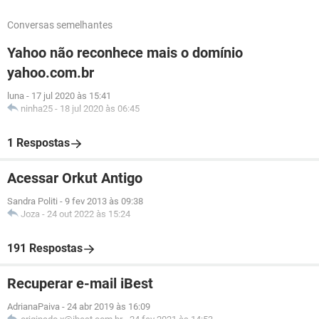
Conversas semelhantes
Yahoo não reconhece mais o domínio
yahoo.com.br
luna
-
17 jul 2020 às 15:41
ninha25
-
18 jul 2020 às 06:45
1 Respostas
Acessar Orkut Antigo
Sandra Politi
-
9 fev 2013 às 09:38
Joza
-
24 out 2022 às 15:24
191 Respostas
Recuperar e-mail iBest
AdrianaPaiva
-
24 abr 2019 às 16:09