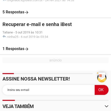
originado.x@ibest.com.br
-
24 fev 2021 às 14:53
5 Respostas
Recuperar e-mail e senha iBest
Tatiane
-
5 out 2019 às 10:31
ninha25
-
6 out 2019 às 03:34
1 Respostas
ASSINE NOSSA NEWSLETTER!
VEJA TAMBÉM