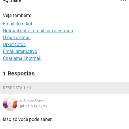
Share
GUIA DE COMPRAS
Veja também:
Email do orkut
Hotmail entrar email caixa entrada
O que e email
Orkut fotos
Email alternativo
Criar email hotmail
1 Respostas
RESPOSTA 1 / 1
usuário anônimo
6 jul 2015 às 17:42
Isso só você pode saber...