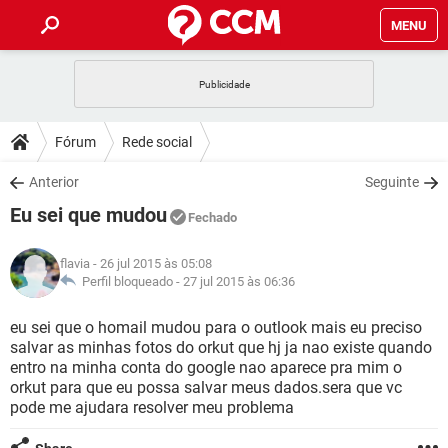
MENU
INÍCIO
JOGOS
WHATSAPP
DICAS
Fórum
Rede social
CELULAR
FACEBOOK
JOGOS
WHATSAPP
DOWNLOADS
Anterior
Seguinte
OUTLOOK
EXCEL
CELULAR
FACEBOOK
Eu sei que mudou
INSTAGRAM
JOGOS
GMAIL
WHATSAPP
Fechado
FÓRUM
OUTLOOK
EXCEL
GUIA DE COMPRAS
CELULAR
FACEBOOK
flavia
- 26 jul 2015 às 05:08
INSTAGRAM
JOGOS
GMAIL
WHATSAPP
GLOSSÁRIO
Perfil bloqueado -
27 jul 2015 às 06:36
OUTLOOK
EXCEL
GUIA DE COMPRAS
CELULAR
FACEBOOK
INSTAGRAM
JOGOS
GMAIL
WHATSAPP
eu sei que o homail mudou para o outlook mais eu preciso
OUTLOOK
EXCEL
salvar as minhas fotos do orkut que hj ja nao existe quando
GUIA DE COMPRAS
CELULAR
FACEBOOK
entro na minha conta do google nao aparece pra mim o
INSTAGRAM
GMAIL
orkut para que eu possa salvar meus dados.sera que vc
OUTLOOK
EXCEL
GUIA DE COMPRAS
pode me ajudara resolver meu problema
INSTAGRAM
GMAIL