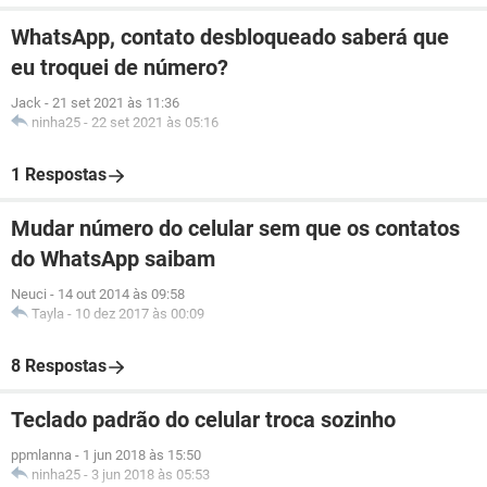
WhatsApp, contato desbloqueado saberá que
eu troquei de número?
Jack
-
21 set 2021 às 11:36
ninha25
-
22 set 2021 às 05:16
1 Respostas
Mudar número do celular sem que os contatos
do WhatsApp saibam
Neuci
-
14 out 2014 às 09:58
Tayla
-
10 dez 2017 às 00:09
8 Respostas
Teclado padrão do celular troca sozinho
ppmlanna
-
1 jun 2018 às 15:50
ninha25
-
3 jun 2018 às 05:53