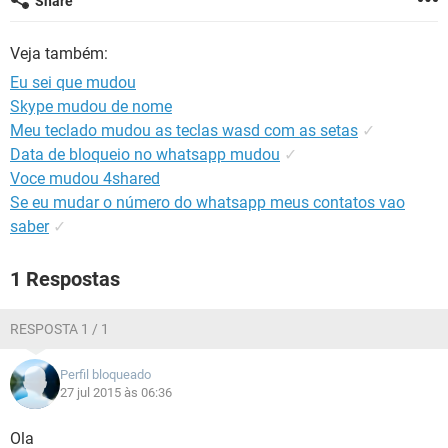
Share
GUIA DE COMPRAS
Veja também:
Eu sei que mudou
Skype mudou de nome
Meu teclado mudou as teclas wasd com as setas
✓
Data de bloqueio no whatsapp mudou
✓
Voce mudou 4shared
Se eu mudar o número do whatsapp meus contatos vao
saber
✓
1 Respostas
RESPOSTA 1 / 1
Perfil bloqueado
27 jul 2015 às 06:36
Ola