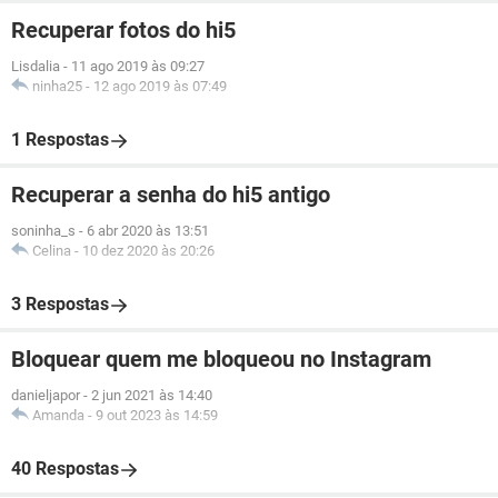
Recuperar fotos do hi5
Lisdalia
-
11 ago 2019 às 09:27
ninha25
-
12 ago 2019 às 07:49
1 Respostas
Recuperar a senha do hi5 antigo
soninha_s
-
6 abr 2020 às 13:51
Celina
-
10 dez 2020 às 20:26
3 Respostas
Bloquear quem me bloqueou no Instagram
danieljapor
-
2 jun 2021 às 14:40
Amanda
-
9 out 2023 às 14:59
40 Respostas