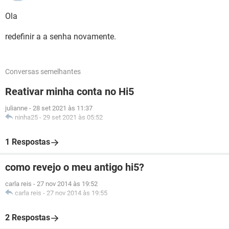
Ola
redefinir a a senha novamente.
Conversas semelhantes
Reativar minha conta no Hi5
julianne
-
28 set 2021 às 11:37
ninha25
-
29 set 2021 às 05:52
1 Respostas
como revejo o meu antigo hi5?
carla reis
-
27 nov 2014 às 19:52
carla reis
-
27 nov 2014 às 19:55
2 Respostas