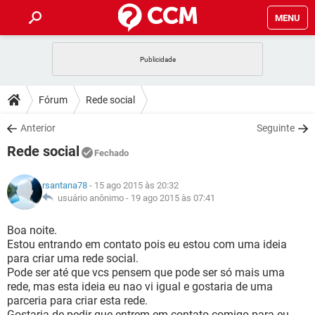
MENU
INÍCIO
JOGOS
WHATSAPP
DICAS
Fórum
Rede social
CELULAR
FACEBOOK
JOGOS
WHATSAPP
DOWNLOADS
Anterior
Seguinte
OUTLOOK
EXCEL
CELULAR
FACEBOOK
Rede social
INSTAGRAM
JOGOS
GMAIL
WHATSAPP
Fechado
FÓRUM
OUTLOOK
EXCEL
GUIA DE COMPRAS
CELULAR
FACEBOOK
rsantana78
- 15 ago 2015 às 20:32
INSTAGRAM
JOGOS
GMAIL
WHATSAPP
GLOSSÁRIO
usuário anônimo -
19 ago 2015 às 07:41
OUTLOOK
EXCEL
GUIA DE COMPRAS
CELULAR
FACEBOOK
INSTAGRAM
JOGOS
GMAIL
WHATSAPP
Boa noite.
OUTLOOK
EXCEL
Estou entrando em contato pois eu estou com uma ideia
GUIA DE COMPRAS
CELULAR
FACEBOOK
para criar uma rede social.
INSTAGRAM
GMAIL
Pode ser até que vcs pensem que pode ser só mais uma
OUTLOOK
EXCEL
GUIA DE COMPRAS
rede, mas esta ideia eu nao vi igual e gostaria de uma
INSTAGRAM
GMAIL
parceria para criar esta rede.
Gostaria de pedir que entrem em contato comigo para eu