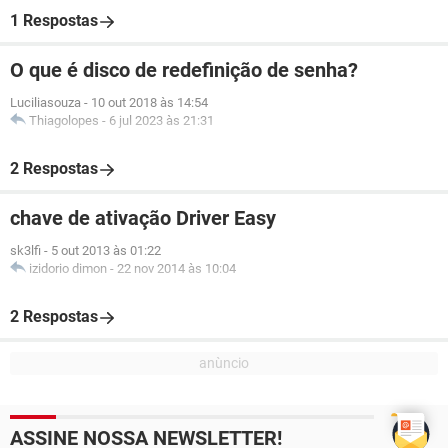
1 Respostas
O que é disco de redefinição de senha?
Luciliasouza
-
10 out 2018 às 14:54
Thiagolopes
-
6 jul 2023 às 21:31
2 Respostas
chave de ativação Driver Easy
sk3lfi
-
5 out 2013 às 01:22
izidorio dimon
-
22 nov 2014 às 10:04
2 Respostas
ASSINE NOSSA NEWSLETTER!