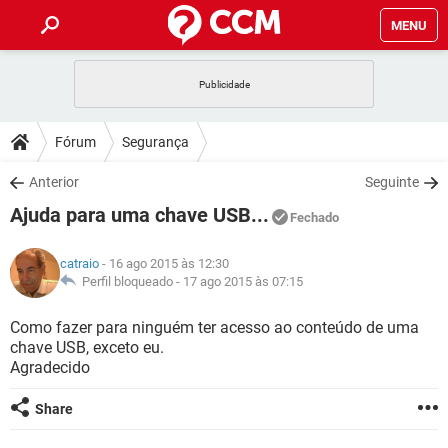
MENU
INÍCIO
JOGOS
WHATSAPP
DICAS
Fórum
Segurança
CELULAR
FACEBOOK
JOGOS
WHATSAPP
DOWNLOADS
Anterior
Seguinte
OUTLOOK
EXCEL
CELULAR
FACEBOOK
Ajuda para uma chave USB...
INSTAGRAM
JOGOS
GMAIL
WHATSAPP
Fechado
FÓRUM
OUTLOOK
EXCEL
GUIA DE COMPRAS
CELULAR
FACEBOOK
catraio
- 16 ago 2015 às 12:30
INSTAGRAM
JOGOS
GMAIL
WHATSAPP
GLOSSÁRIO
Perfil bloqueado -
17 ago 2015 às 07:15
OUTLOOK
EXCEL
GUIA DE COMPRAS
CELULAR
FACEBOOK
INSTAGRAM
JOGOS
GMAIL
WHATSAPP
Como fazer para ninguém ter acesso ao conteúdo de uma
OUTLOOK
EXCEL
chave USB, exceto eu.
GUIA DE COMPRAS
CELULAR
FACEBOOK
Agradecido
INSTAGRAM
GMAIL
OUTLOOK
EXCEL
GUIA DE COMPRAS
Share
INSTAGRAM
GMAIL