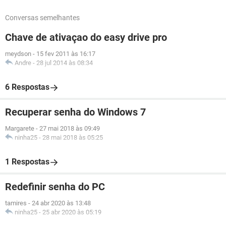
Conversas semelhantes
Chave de ativaçao do easy drive pro
meydson
-
15 fev 2011 às 16:17
Andre
-
28 jul 2014 às 08:34
6 Respostas
Recuperar senha do Windows 7
Margarete
-
27 mai 2018 às 09:49
ninha25
-
28 mai 2018 às 05:25
1 Respostas
Redefinir senha do PC
tamires
-
24 abr 2020 às 13:48
ninha25
-
25 abr 2020 às 05:19