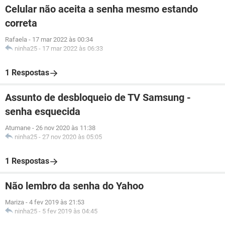
Celular não aceita a senha mesmo estando
correta
Rafaela
-
17 mar 2022 às 00:34
ninha25
-
17 mar 2022 às 06:33
1 Respostas
Assunto de desbloqueio de TV Samsung -
senha esquecida
Atumane
-
26 nov 2020 às 11:38
ninha25
-
27 nov 2020 às 05:05
1 Respostas
Não lembro da senha do Yahoo
Mariza
-
4 fev 2019 às 21:53
ninha25
-
5 fev 2019 às 04:45