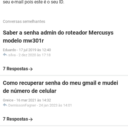
seu e-mail pois este é o seu ID.
Conversas semelhantes
Saber a senha admin do roteador Mercusys
modelo mw301r
Eduardo
-
17 jul 2019 às 12:40
silva
-
2 dez 2020 às 17:18
7 Respostas
Como recuperar senha do meu gmail e mudei
de número de celular
Greice
-
16 mar 2021 às 14:32
DemissonFagner
-
24 jan 2023 às 14:01
7 Respostas