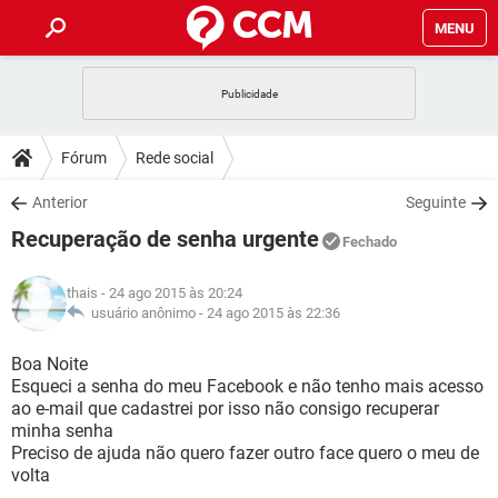
MENU
INÍCIO
JOGOS
WHATSAPP
DICAS
Fórum
Rede social
CELULAR
FACEBOOK
JOGOS
WHATSAPP
DOWNLOADS
Anterior
Seguinte
OUTLOOK
EXCEL
CELULAR
FACEBOOK
Recuperação de senha urgente
INSTAGRAM
JOGOS
GMAIL
WHATSAPP
Fechado
FÓRUM
OUTLOOK
EXCEL
GUIA DE COMPRAS
CELULAR
FACEBOOK
thais
- 24 ago 2015 às 20:24
INSTAGRAM
JOGOS
GMAIL
WHATSAPP
GLOSSÁRIO
usuário anônimo -
24 ago 2015 às 22:36
OUTLOOK
EXCEL
GUIA DE COMPRAS
CELULAR
FACEBOOK
INSTAGRAM
JOGOS
GMAIL
WHATSAPP
Boa Noite
OUTLOOK
EXCEL
Esqueci a senha do meu Facebook e não tenho mais acesso
GUIA DE COMPRAS
CELULAR
FACEBOOK
ao e-mail que cadastrei por isso não consigo recuperar
INSTAGRAM
GMAIL
minha senha
OUTLOOK
EXCEL
GUIA DE COMPRAS
Preciso de ajuda não quero fazer outro face quero o meu de
INSTAGRAM
GMAIL
volta