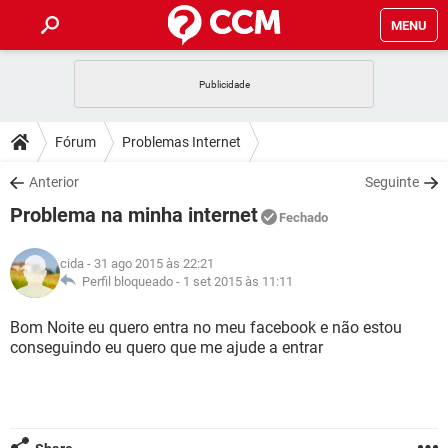
MENU
INÍCIO
JOGOS
WHATSAPP
DICAS
Fórum
Problemas Internet
CELULAR
FACEBOOK
JOGOS
WHATSAPP
DOWNLOADS
Anterior
Seguinte
OUTLOOK
EXCEL
CELULAR
FACEBOOK
Problema na minha internet
INSTAGRAM
JOGOS
GMAIL
WHATSAPP
Fechado
FÓRUM
OUTLOOK
EXCEL
GUIA DE COMPRAS
CELULAR
FACEBOOK
cida
- 31 ago 2015 às 22:21
INSTAGRAM
JOGOS
GMAIL
WHATSAPP
GLOSSÁRIO
Perfil bloqueado -
1 set 2015 às 11:11
OUTLOOK
EXCEL
GUIA DE COMPRAS
CELULAR
FACEBOOK
INSTAGRAM
JOGOS
GMAIL
WHATSAPP
Bom Noite eu quero entra no meu facebook e não estou
OUTLOOK
EXCEL
conseguindo eu quero que me ajude a entrar
GUIA DE COMPRAS
CELULAR
FACEBOOK
INSTAGRAM
GMAIL
OUTLOOK
EXCEL
GUIA DE COMPRAS
INSTAGRAM
GMAIL