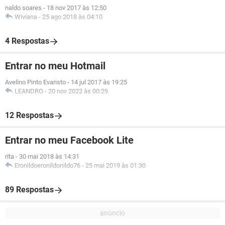
naldo soares
-
18 nov 2017 às 12:50
Wiviana
-
25 ago 2018 às 04:10
4 Respostas
Entrar no meu Hotmail
Avelino Pinto Evaristo
-
14 jul 2017 às 19:25
LEANDRO
-
20 nov 2022 às 00:29
12 Respostas
Entrar no meu Facebook Lite
rita
-
30 mai 2018 às 14:31
Eronildoeronildonildo76
-
25 mai 2019 às 01:30
89 Respostas