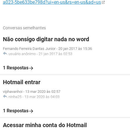
a023-5be633be798d?ui=en-us&rs=en-us&ad=us
Conversas semelhantes
Não consigo digitar nada no word
Fernando Ferreira Dantas Junior
-
20 jan 2017 às 15:36
usuário anônimo
-
21 jan 2017 às 02:53
1 Respostas
Hotmail entrar
viphavanhoi
-
13 mar 2020 às 02:57
ninha25
-
13 mar 2020 às 04:03
1 Respostas
Acessar minha conta do Hotmail