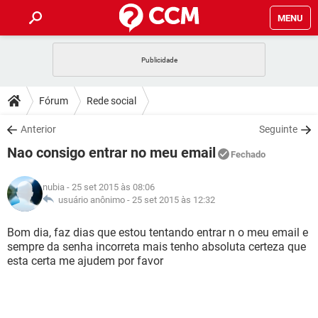
MENU
INÍCIO
JOGOS
WHATSAPP
DICAS
Fórum
Rede social
CELULAR
FACEBOOK
JOGOS
WHATSAPP
DOWNLOADS
Anterior
Seguinte
OUTLOOK
EXCEL
CELULAR
FACEBOOK
Nao consigo entrar no meu email
INSTAGRAM
JOGOS
GMAIL
WHATSAPP
Fechado
FÓRUM
OUTLOOK
EXCEL
GUIA DE COMPRAS
CELULAR
FACEBOOK
nubia
- 25 set 2015 às 08:06
INSTAGRAM
JOGOS
GMAIL
WHATSAPP
GLOSSÁRIO
usuário anônimo -
25 set 2015 às 12:32
OUTLOOK
EXCEL
GUIA DE COMPRAS
CELULAR
FACEBOOK
INSTAGRAM
JOGOS
GMAIL
WHATSAPP
Bom dia, faz dias que estou tentando entrar n o meu email e
OUTLOOK
EXCEL
sempre da senha incorreta mais tenho absoluta certeza que
GUIA DE COMPRAS
CELULAR
FACEBOOK
esta certa me ajudem por favor
INSTAGRAM
GMAIL
OUTLOOK
EXCEL
GUIA DE COMPRAS
INSTAGRAM
GMAIL