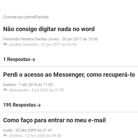
Conversas semelhantes
Não consigo digitar nada no word
Fernando Ferreira Dantas Junior
-
20 jan 2017 às 15:36
usuário anônimo
-
21 jan 2017 às 02:53
1 Respostas
Perdi o acesso ao Messenger, como recuperá-lo
kailane
-
7 abr 2018 às 11:05
Alessandra
-
8 jul 2020 às 01:50
195 Respostas
Como faço para entrar no meu e-mail
suely
-
25 dez 2009 às 21:41
Cristina
-
12 fev 2020 às 09:48