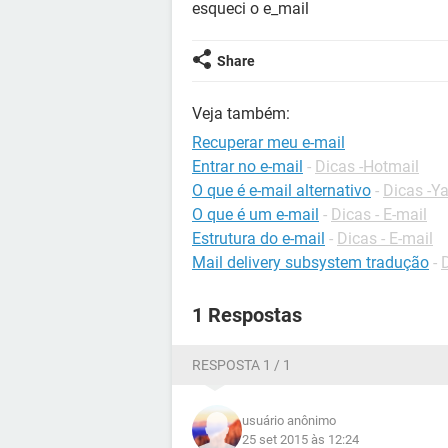
esqueci o e_mail
Share
Veja também:
Recuperar meu e-mail
Entrar no e-mail
-
Dicas -Hotmail
O que é e-mail alternativo
-
Dicas -Y
O que é um e-mail
-
Dicas - E-mail
Estrutura do e-mail
-
Dicas - E-mail
Mail delivery subsystem tradução
-
1 Respostas
RESPOSTA 1 / 1
usuário anônimo
25 set 2015 às 12:24