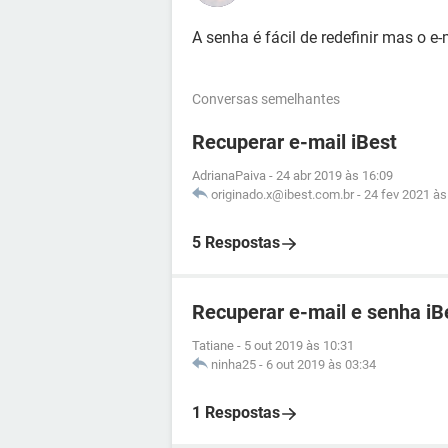
A senha é fácil de redefinir mas o e-
Conversas semelhantes
Recuperar e-mail iBest
AdrianaPaiva
-
24 abr 2019 às 16:09
originado.x@ibest.com.br
-
24 fev 2021 às
5 Respostas
Recuperar e-mail e senha iB
Tatiane
-
5 out 2019 às 10:31
ninha25
-
6 out 2019 às 03:34
1 Respostas