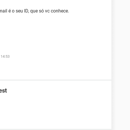
mail é o seu ID, que só vc conhece.
 14:53
est