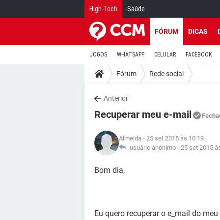
High-Tech
Saúde
FÓRUM
DICAS
JOGOS
WHATSAPP
CELULAR
FACEBOOK
Fórum
Rede social
Anterior
Recuperar meu e-mail
Fecha
Almeida
- 25 set 2015 às 10:19
usuário anônimo -
25 set 2015 à
Bom dia,
Eu quero recuperar o e_mail do meu