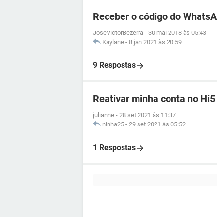
Receber o código do WhatsA
JoseVictorBezerra
-
30 mai 2018 às 05:43
Kaylane
-
8 jan 2021 às 20:59
9 Respostas
Reativar minha conta no Hi5
julianne
-
28 set 2021 às 11:37
ninha25
-
29 set 2021 às 05:52
1 Respostas