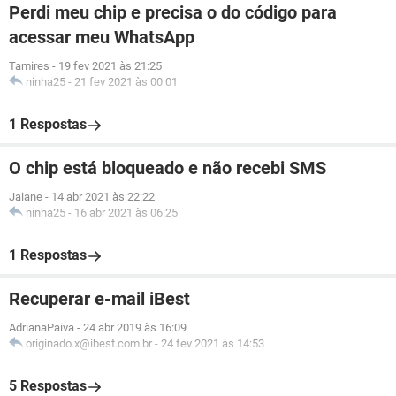
Perdi meu chip e precisa o do código para
acessar meu WhatsApp
Tamires
-
19 fev 2021 às 21:25
ninha25
-
21 fev 2021 às 00:01
1 Respostas
O chip está bloqueado e não recebi SMS
Jaiane
-
14 abr 2021 às 22:22
ninha25
-
16 abr 2021 às 06:25
1 Respostas
Recuperar e-mail iBest
AdrianaPaiva
-
24 abr 2019 às 16:09
originado.x@ibest.com.br
-
24 fev 2021 às 14:53
5 Respostas