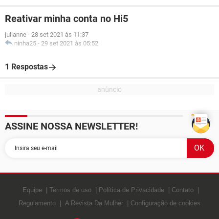
Reativar minha conta no Hi5
julianne
-
28 set 2021 às 11:37
ninha25
-
29 set 2021 às 05:52
1 Respostas
ASSINE NOSSA NEWSLETTER!
Equipe
Termos de uso
Política de Privacidade
Contato
Regulamento
A Revista Da Mulher
Configuração de cookies