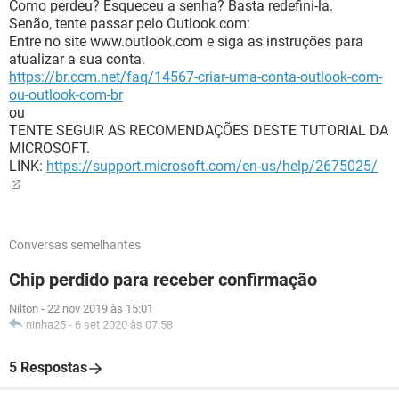
Como perdeu? Esqueceu a senha? Basta redefini-la.
Senão, tente passar pelo Outlook.com:
Entre no site www.outlook.com e siga as instruções para
atualizar a sua conta.
https://br.ccm.net/faq/14567-criar-uma-conta-outlook-com-
ou-outlook-com-br
ou
TENTE SEGUIR AS RECOMENDAÇÕES DESTE TUTORIAL DA
MICROSOFT.
LINK:
https://support.microsoft.com/en-us/help/2675025/
Conversas semelhantes
Chip perdido para receber confirmação
Nilton
-
22 nov 2019 às 15:01
ninha25
-
6 set 2020 às 07:58
5 Respostas