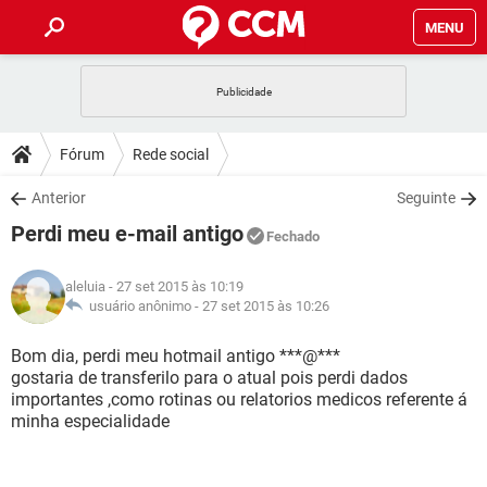
MENU
INÍCIO
JOGOS
WHATSAPP
DICAS
Fórum
Rede social
CELULAR
FACEBOOK
JOGOS
WHATSAPP
DOWNLOADS
Anterior
Seguinte
OUTLOOK
EXCEL
CELULAR
FACEBOOK
Perdi meu e-mail antigo
INSTAGRAM
JOGOS
GMAIL
WHATSAPP
Fechado
FÓRUM
OUTLOOK
EXCEL
GUIA DE COMPRAS
CELULAR
FACEBOOK
aleluia
- 27 set 2015 às 10:19
INSTAGRAM
JOGOS
GMAIL
WHATSAPP
GLOSSÁRIO
usuário anônimo -
27 set 2015 às 10:26
OUTLOOK
EXCEL
GUIA DE COMPRAS
CELULAR
FACEBOOK
INSTAGRAM
JOGOS
GMAIL
WHATSAPP
Bom dia, perdi meu hotmail antigo ***@***
OUTLOOK
EXCEL
gostaria de transferilo para o atual pois perdi dados
GUIA DE COMPRAS
CELULAR
FACEBOOK
importantes ,como rotinas ou relatorios medicos referente á
INSTAGRAM
GMAIL
minha especialidade
OUTLOOK
EXCEL
GUIA DE COMPRAS
INSTAGRAM
GMAIL