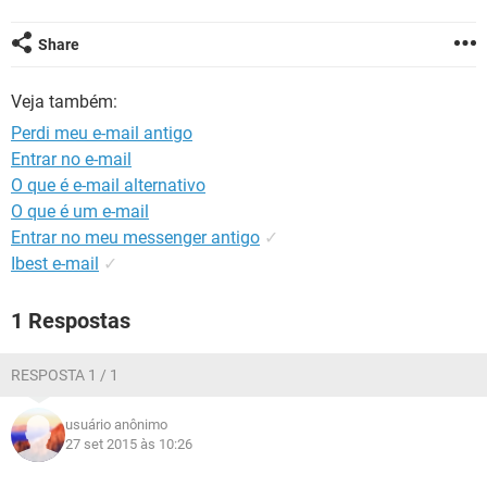
GUIA DE COMPRAS
Share
Veja também:
Perdi meu e-mail antigo
Entrar no e-mail
O que é e-mail alternativo
O que é um e-mail
Entrar no meu messenger antigo
✓
Ibest e-mail
✓
1 Respostas
RESPOSTA 1 / 1
usuário anônimo
27 set 2015 às 10:26