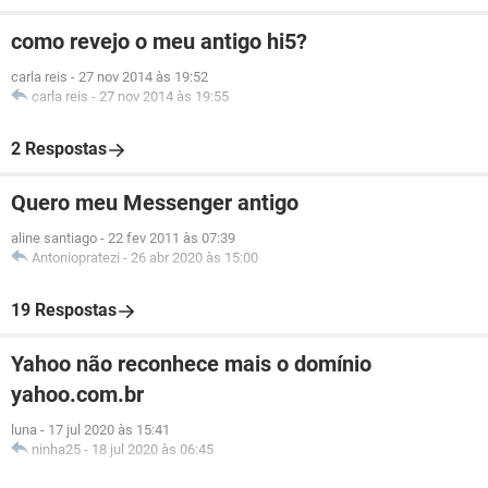
como revejo o meu antigo hi5?
carla reis
-
27 nov 2014 às 19:52
carla reis
-
27 nov 2014 às 19:55
2 Respostas
Quero meu Messenger antigo
aline santiago
-
22 fev 2011 às 07:39
Antoniopratezi
-
26 abr 2020 às 15:00
19 Respostas
Yahoo não reconhece mais o domínio
yahoo.com.br
luna
-
17 jul 2020 às 15:41
ninha25
-
18 jul 2020 às 06:45