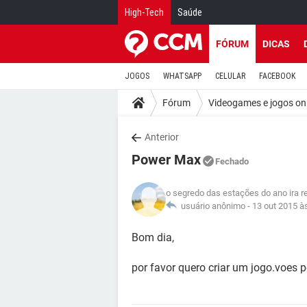
High-Tech
Saúde
FÓRUM
DICAS
JOGOS
WHATSAPP
CELULAR
FACEBOOK
Fórum
Videogames e jogos on
Anterior
Power Max
Fechado
o segredo das estações do ano ira 
usuário anônimo -
13 out 2015 à
Bom dia,
por favor quero criar um jogo.voes 