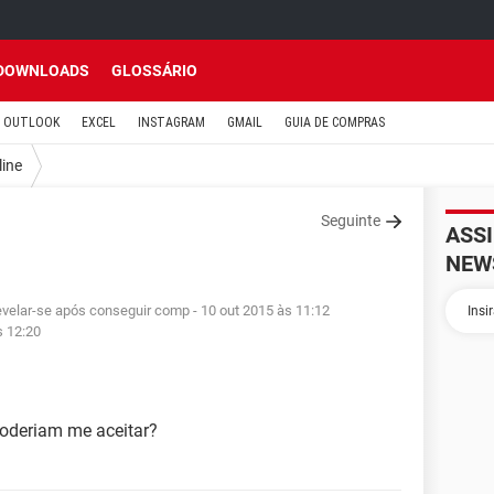
DOWNLOADS
GLOSSÁRIO
OUTLOOK
EXCEL
INSTAGRAM
GMAIL
GUIA DE COMPRAS
line
Seguinte
ASS
NEW
revelar-se após conseguir comp
- 10 out 2015 às 11:12
s 12:20
poderiam me aceitar?