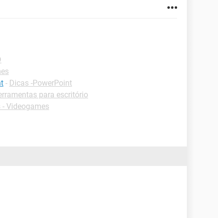
D
mes
t
-
Dicas -PowerPoint
rramentas para escritório
 - Videogames