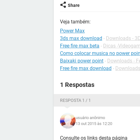
Share
Veja também:
Power Max
3ds max download
-
Downloads - 3
Free fire max beta
-
Dicas -Videoga
Como colocar musica no power poin
Baixaki power point
-
Downloads - Fe
Free fire max download
-
Downloads
1 Respostas
RESPOSTA 1 / 1
usuário anônimo
13 out 2015 às 12:20
Consulte os links desta página