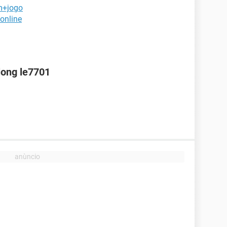
m+jogo
+online
long le7701