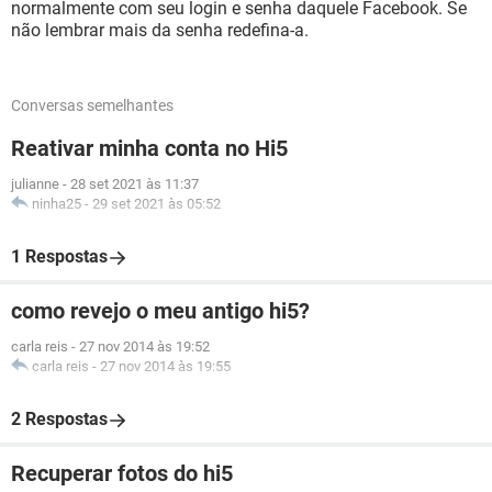
normalmente com seu login e senha daquele Facebook. Se
não lembrar mais da senha redefina-a.
Conversas semelhantes
Reativar minha conta no Hi5
julianne
-
28 set 2021 às 11:37
ninha25
-
29 set 2021 às 05:52
1 Respostas
como revejo o meu antigo hi5?
carla reis
-
27 nov 2014 às 19:52
carla reis
-
27 nov 2014 às 19:55
2 Respostas
Recuperar fotos do hi5