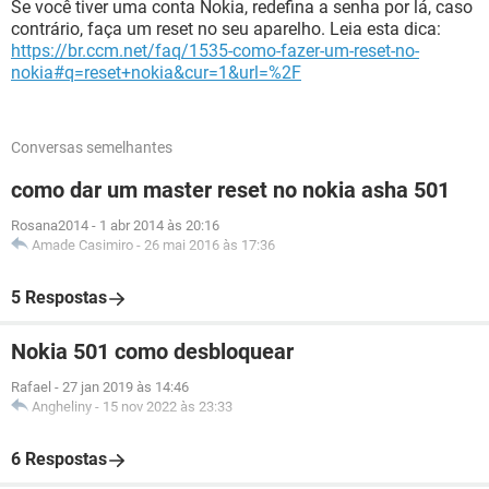
Se você tiver uma conta Nokia, redefina a senha por lá, caso
contrário, faça um reset no seu aparelho. Leia esta dica:
https://br.ccm.net/faq/1535-como-fazer-um-reset-no-
nokia#q=reset+nokia&cur=1&url=%2F
Conversas semelhantes
como dar um master reset no nokia asha 501
Rosana2014
-
1 abr 2014 às 20:16
Amade Casimiro
-
26 mai 2016 às 17:36
5 Respostas
Nokia 501 como desbloquear
Rafael
-
27 jan 2019 às 14:46
Angheliny
-
15 nov 2022 às 23:33
6 Respostas