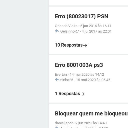
Erro (80023017) PSN
Orlando Vieira
-
5 jan 2016 às 16:11
GelsinhoR7
-
4 jul 2017 às 22:01
10 Respostas
Erro 8001003A ps3
Everton
-
14 mai 2020 às 14:12
ninha25
-
15 mai 2020 às 05:45
1 Respostas
Bloquear quem me bloqueou
danieljapor
-
2 jun 2021 às 14:40