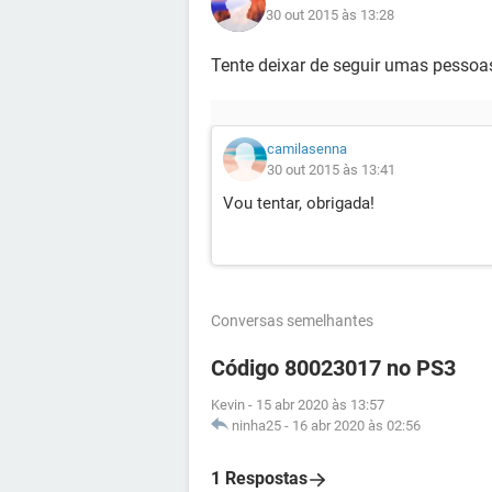
30 out 2015 às 13:28
Tente deixar de seguir umas pessoas
camilasenna
30 out 2015 às 13:41
Vou tentar, obrigada!
Conversas semelhantes
Código 80023017 no PS3
Kevin
-
15 abr 2020 às 13:57
ninha25
-
16 abr 2020 às 02:56
1 Respostas