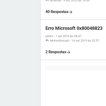
Amanda
-
9 out 2023 às 14:59
40 Respostas
Erro Microsoft 0x80048823
pedro
-
1 set 2019 às 08:47
Mohsinboruah
-
14 set 2019 às 02:57
2 Respostas