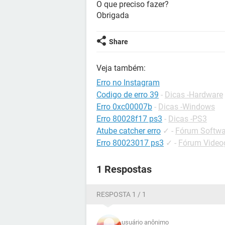
O que preciso fazer?
Obrigada
Share
Veja também:
Erro no Instagram
Codigo de erro 39
-
Dicas -Hardware
Erro 0xc00007b
-
Dicas -Windows
Erro 80028f17 ps3
-
Dicas -PS3
Atube catcher erro
✓
-
Fórum Softwar
Erro 80023017 ps3
✓
-
Fórum Videog
1 Respostas
RESPOSTA 1 / 1
usuário anônimo