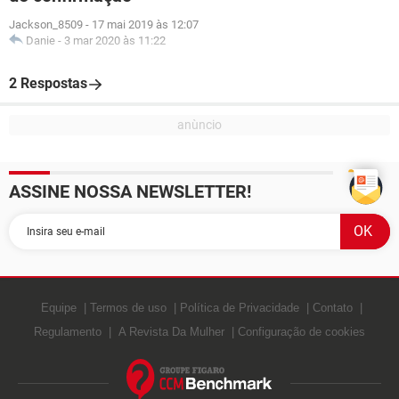
Jackson_8509
-
17 mai 2019 às 12:07
Danie
-
3 mar 2020 às 11:22
2 Respostas
ASSINE NOSSA NEWSLETTER!
Equipe
Termos de uso
Política de Privacidade
Contato
Regulamento
A Revista Da Mulher
Configuração de cookies