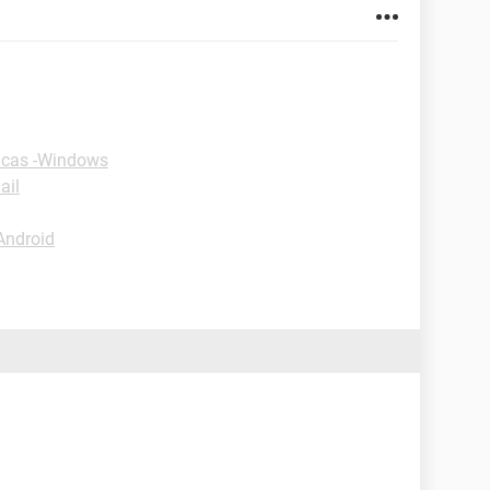
icas -Windows
ail
Android