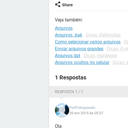
Share
Veja também:
Arquivos
Arquivos .bak
-
Dicas -Definições
Como selecionar varios arquivos
-
D
Enviar arquivos grandes
-
Dicas -E-m
Arquivos dat
-
Dicas -Hardware
Arquivos ocultos no celular
-
Dicas -
1 Respostas
RESPOSTA 1 / 1
Perfil bloqueado
29 nov 2015 às 05:37
Ola