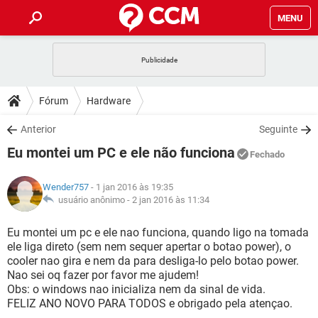
MENU
INÍCIO
JOGOS
WHATSAPP
DICAS
Fórum
Hardware
CELULAR
FACEBOOK
JOGOS
WHATSAPP
DOWNLOADS
Anterior
Seguinte
OUTLOOK
EXCEL
CELULAR
FACEBOOK
Eu montei um PC e ele não funciona
INSTAGRAM
JOGOS
GMAIL
WHATSAPP
Fechado
FÓRUM
OUTLOOK
EXCEL
GUIA DE COMPRAS
CELULAR
FACEBOOK
Wender757
- 1 jan 2016 às 19:35
INSTAGRAM
JOGOS
GMAIL
WHATSAPP
GLOSSÁRIO
usuário anônimo -
2 jan 2016 às 11:34
OUTLOOK
EXCEL
GUIA DE COMPRAS
CELULAR
FACEBOOK
INSTAGRAM
JOGOS
GMAIL
WHATSAPP
Eu montei um pc e ele nao funciona, quando ligo na tomada
OUTLOOK
EXCEL
ele liga direto (sem nem sequer apertar o botao power), o
GUIA DE COMPRAS
CELULAR
FACEBOOK
cooler nao gira e nem da para desliga-lo pelo botao power.
INSTAGRAM
GMAIL
Nao sei oq fazer por favor me ajudem!
OUTLOOK
EXCEL
GUIA DE COMPRAS
Obs: o windows nao inicializa nem da sinal de vida.
INSTAGRAM
GMAIL
FELIZ ANO NOVO PARA TODOS e obrigado pela atençao.