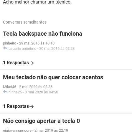
Acho melhor chamar um técnico.
Conversas semelhantes
Tecla backspace não funciona
pinheiro
-
29 mai 2016 às 10:10
usuário anônimo
-
30 mai 2016 às 02:28
1 Respostas
Meu teclado não quer colocar acentos
Mikai46
-
2 mai 2020 às 08:36
ninha25
-
3 mai 2020 às 04:50
1 Respostas
Não consigo apertar a tecla 0
eigiovannamoore
-
2 mar 2019 às 22:19