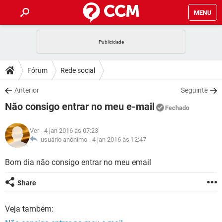
MENU
INÍCIO
JOGOS
WHATSAPP
DICAS
Fórum
Rede social
CELULAR
FACEBOOK
JOGOS
WHATSAPP
DOWNLOADS
Anterior
Seguinte
OUTLOOK
EXCEL
CELULAR
FACEBOOK
Não consigo entrar no meu e-mail
INSTAGRAM
JOGOS
GMAIL
WHATSAPP
Fechado
FÓRUM
OUTLOOK
EXCEL
GUIA DE COMPRAS
CELULAR
FACEBOOK
Ver
- 4 jan 2016 às 07:23
INSTAGRAM
JOGOS
GMAIL
WHATSAPP
GLOSSÁRIO
usuário anônimo -
4 jan 2016 às 12:47
OUTLOOK
EXCEL
GUIA DE COMPRAS
CELULAR
FACEBOOK
INSTAGRAM
JOGOS
GMAIL
WHATSAPP
Bom dia não consigo entrar no meu email
OUTLOOK
EXCEL
GUIA DE COMPRAS
CELULAR
FACEBOOK
Share
INSTAGRAM
GMAIL
OUTLOOK
EXCEL
GUIA DE COMPRAS
Veja também:
INSTAGRAM
GMAIL