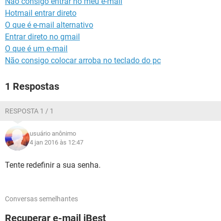
Não consigo entrar no meu e-mail
GUIA DE COMPRAS
Hotmail entrar direto
O que é e-mail alternativo
Entrar direto no gmail
O que é um e-mail
Não consigo colocar arroba no teclado do pc
1 Respostas
RESPOSTA 1 / 1
usuário anônimo
4 jan 2016 às 12:47
Tente redefinir a sua senha.
Conversas semelhantes
Recuperar e-mail iBest