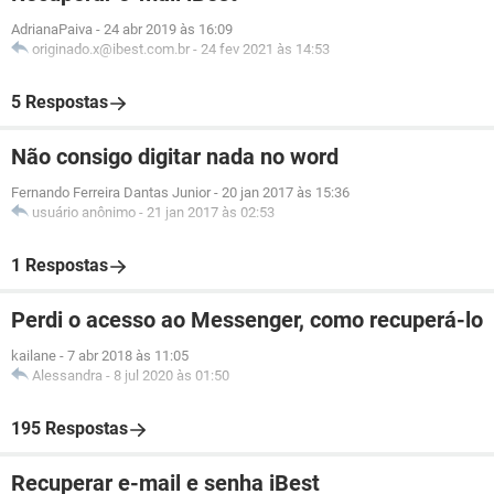
AdrianaPaiva
-
24 abr 2019 às 16:09
originado.x@ibest.com.br
-
24 fev 2021 às 14:53
5 Respostas
Não consigo digitar nada no word
Fernando Ferreira Dantas Junior
-
20 jan 2017 às 15:36
usuário anônimo
-
21 jan 2017 às 02:53
1 Respostas
Perdi o acesso ao Messenger, como recuperá-lo
kailane
-
7 abr 2018 às 11:05
Alessandra
-
8 jul 2020 às 01:50
195 Respostas
Recuperar e-mail e senha iBest