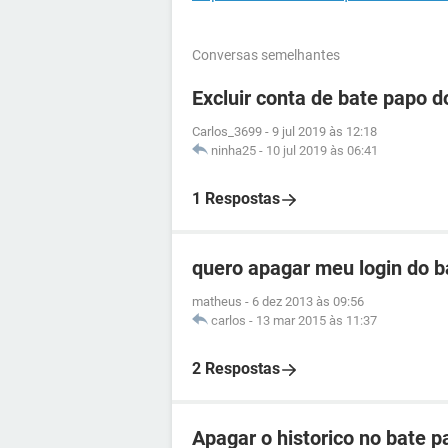
Conversas semelhantes
Excluir conta de bate papo 
Carlos_3699
-
9 jul 2019 às 12:18
ninha25
-
10 jul 2019 às 06:41
1 Respostas
quero apagar meu login do b
matheus
-
6 dez 2013 às 09:56
carlos
-
13 mar 2015 às 11:37
2 Respostas
Apagar o historico no bate 