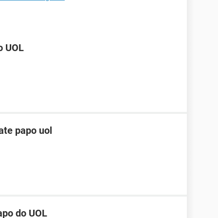
do UOL
ate papo uol
papo do UOL