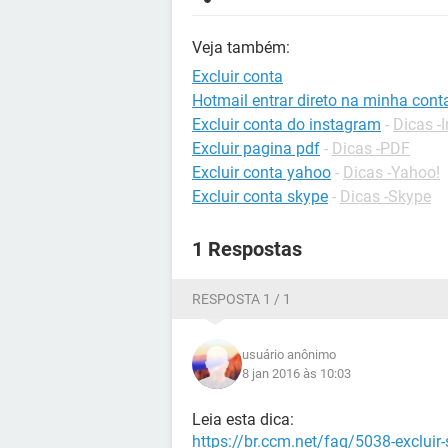
Veja também:
Excluir conta
Hotmail entrar direto na minha cont
Excluir conta do instagram
-
Dicas -
Excluir pagina pdf
-
Dicas -PDF
Excluir conta yahoo
-
Dicas -Yahoo!
Excluir conta skype
-
Dicas -Skype
1 Respostas
RESPOSTA 1 / 1
usuário anônimo
8 jan 2016 às 10:03
Leia esta dica:
https://br.ccm.net/faq/5038-excluir