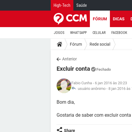
High-Tech
Saúde
FÓRUM
DICAS
JOGOS
WHATSAPP
CELULAR
FACEBOOK
Fórum
Rede social
Anterior
Excluir conta
Fechado
Fabio Cunha
- 6 jan 2016 às 20:23
usuário anônimo -
8 jan 2016 às
Bom dia,
Gostaria de saber com excluir conta
Share