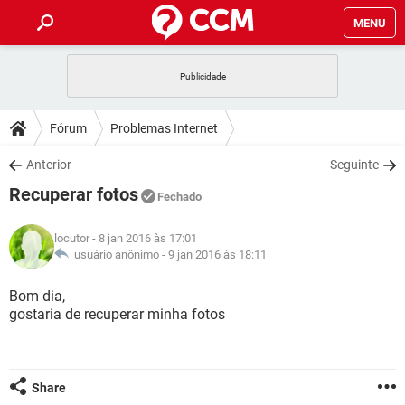
MENU
INÍCIO
JOGOS
WHATSAPP
DICAS
Fórum
Problemas Internet
CELULAR
FACEBOOK
JOGOS
WHATSAPP
DOWNLOADS
Anterior
Seguinte
OUTLOOK
EXCEL
CELULAR
FACEBOOK
Recuperar fotos
INSTAGRAM
JOGOS
GMAIL
WHATSAPP
Fechado
FÓRUM
OUTLOOK
EXCEL
GUIA DE COMPRAS
CELULAR
FACEBOOK
locutor
- 8 jan 2016 às 17:01
INSTAGRAM
JOGOS
GMAIL
WHATSAPP
GLOSSÁRIO
usuário anônimo -
9 jan 2016 às 18:11
OUTLOOK
EXCEL
GUIA DE COMPRAS
CELULAR
FACEBOOK
INSTAGRAM
JOGOS
GMAIL
WHATSAPP
Bom dia,
OUTLOOK
EXCEL
gostaria de recuperar minha fotos
GUIA DE COMPRAS
CELULAR
FACEBOOK
INSTAGRAM
GMAIL
OUTLOOK
EXCEL
GUIA DE COMPRAS
INSTAGRAM
GMAIL
Share