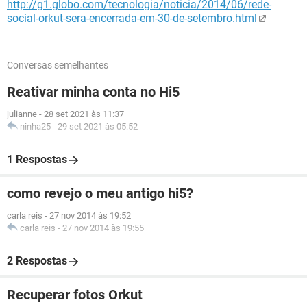
http://g1.globo.com/tecnologia/noticia/2014/06/rede-
social-orkut-sera-encerrada-em-30-de-setembro.html
Conversas semelhantes
Reativar minha conta no Hi5
julianne
-
28 set 2021 às 11:37
ninha25
-
29 set 2021 às 05:52
1 Respostas
como revejo o meu antigo hi5?
carla reis
-
27 nov 2014 às 19:52
carla reis
-
27 nov 2014 às 19:55
2 Respostas
Recuperar fotos Orkut