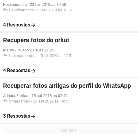
Rosileasousa
-
23 fev 2018 às 10:58
Bebelsanches
-
17 jan 2019 às 10:07
4 Respostas
Recupera fotos do orkut
Mamy
-
19 ago 2018 às 21:25
fabianamarques
-
5 jul 2019 às 22:51
4 Respostas
Recuperar fotos antigas do perfil do WhatsApp
AdrianaFreitas
-
15 out 2018 às 02:49
Smercampo
-
21 set 2019 às 19:15
3 Respostas