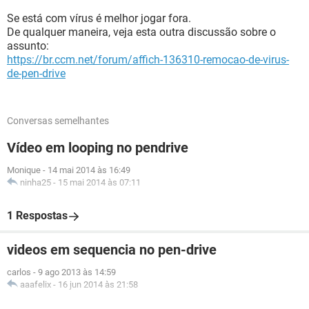
Se está com vírus é melhor jogar fora.
De qualquer maneira, veja esta outra discussão sobre o
assunto:
https://br.ccm.net/forum/affich-136310-remocao-de-virus-
de-pen-drive
Conversas semelhantes
Vídeo em looping no pendrive
Monique
-
14 mai 2014 às 16:49
ninha25
-
15 mai 2014 às 07:11
1 Respostas
videos em sequencia no pen-drive
carlos
-
9 ago 2013 às 14:59
aaafelix
-
16 jun 2014 às 21:58