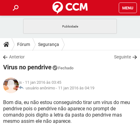
MENU
INÍCIO
JOGOS
WHATSAPP
DICAS
Fórum
Segurança
CELULAR
FACEBOOK
JOGOS
WHATSAPP
DOWNLOADS
Anterior
Seguinte
OUTLOOK
EXCEL
CELULAR
FACEBOOK
Virus no pendrive
INSTAGRAM
JOGOS
GMAIL
WHATSAPP
Fechado
FÓRUM
OUTLOOK
EXCEL
GUIA DE COMPRAS
CELULAR
FACEBOOK
js
- 11 jan 2016 às 03:45
INSTAGRAM
JOGOS
GMAIL
WHATSAPP
GLOSSÁRIO
usuário anônimo -
11 jan 2016 às 04:19
OUTLOOK
EXCEL
GUIA DE COMPRAS
CELULAR
FACEBOOK
INSTAGRAM
JOGOS
GMAIL
WHATSAPP
Bom dia, eu não estou conseguindo tirar um vírus do meu
OUTLOOK
EXCEL
pendrive pois o pendrive não aparece no prompt de
GUIA DE COMPRAS
CELULAR
FACEBOOK
comando pois digito a letra da pasta do pendrive mas
INSTAGRAM
GMAIL
mesmo assim ele não aparece.
OUTLOOK
EXCEL
GUIA DE COMPRAS
INSTAGRAM
GMAIL