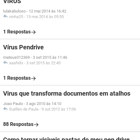
VIRUS
lulakabuloso
-
12 mai 2014 às 16:42
ninha25
-
13 mai 2014 às 05:55
1 Respostas
Vírus Pendrive
mateus012369
-
3 set 2015 às 11:46
aaafelix
-
3 set 2015 às 22:40
1 Respostas
Virus que transforma documentos em atalhos
Joao Paulo
-
3 ago 2010 às 14:10
Suéllen de Paula
-
9 out 2012 às 17:06
88 Respostas
Como tornar visiveis pastas do meu pen drive