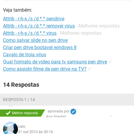
GUIA DE COMPRAS
Veja também:
Attrib - r-h-s /s /d *.* pendrive
Attrib - r-h-s /s /d *.* remover virus
- Melhores respostas
Attrib - r-h-s /s /d *.* virus
- Melhores respostas
Como salvar slide no pen drive
Criar pen drive bootavel windows 8
Cavalo de troia vírus
Qual formato de vídeo para tv samsung pen drive
✓
Como assistir filme de pen drive na TV?
✓
14 Respostas
RESPOSTA 1 / 14
aprovada por
Melhor resposta
Ana Spadari
caio
31 out 2010 às 00:16