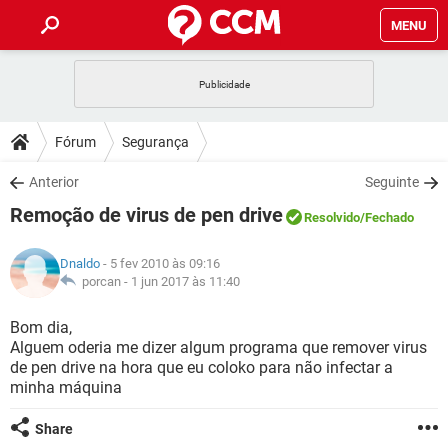
MENU
INÍCIO
JOGOS
WHATSAPP
DICAS
Fórum
Segurança
CELULAR
FACEBOOK
JOGOS
WHATSAPP
DOWNLOADS
Anterior
Seguinte
OUTLOOK
EXCEL
CELULAR
FACEBOOK
Remoção de virus de pen drive
INSTAGRAM
JOGOS
GMAIL
WHATSAPP
Resolvido
/Fechado
FÓRUM
OUTLOOK
EXCEL
GUIA DE COMPRAS
CELULAR
FACEBOOK
Dnaldo
- 5 fev 2010 às 09:16
INSTAGRAM
JOGOS
GMAIL
WHATSAPP
GLOSSÁRIO
porcan -
1 jun 2017 às 11:40
OUTLOOK
EXCEL
GUIA DE COMPRAS
CELULAR
FACEBOOK
INSTAGRAM
JOGOS
GMAIL
WHATSAPP
Bom dia,
OUTLOOK
EXCEL
Alguem oderia me dizer algum programa que remover virus
GUIA DE COMPRAS
CELULAR
FACEBOOK
de pen drive na hora que eu coloko para não infectar a
INSTAGRAM
GMAIL
minha máquina
OUTLOOK
EXCEL
GUIA DE COMPRAS
INSTAGRAM
GMAIL
Share