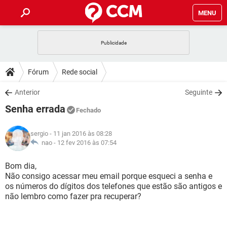
MENU
INÍCIO
JOGOS
WHATSAPP
DICAS
Fórum
Rede social
CELULAR
FACEBOOK
JOGOS
WHATSAPP
DOWNLOADS
Anterior
Seguinte
OUTLOOK
EXCEL
CELULAR
FACEBOOK
Senha errada
INSTAGRAM
JOGOS
GMAIL
WHATSAPP
Fechado
FÓRUM
OUTLOOK
EXCEL
GUIA DE COMPRAS
CELULAR
FACEBOOK
sergio
- 11 jan 2016 às 08:28
INSTAGRAM
JOGOS
GMAIL
WHATSAPP
GLOSSÁRIO
nao -
12 fev 2016 às 07:54
OUTLOOK
EXCEL
GUIA DE COMPRAS
CELULAR
FACEBOOK
INSTAGRAM
JOGOS
GMAIL
WHATSAPP
Bom dia,
OUTLOOK
EXCEL
Não consigo acessar meu email porque esqueci a senha e
GUIA DE COMPRAS
CELULAR
FACEBOOK
os números do dígitos dos telefones que estão são antigos e
INSTAGRAM
GMAIL
não lembro como fazer pra recuperar?
OUTLOOK
EXCEL
GUIA DE COMPRAS
INSTAGRAM
GMAIL