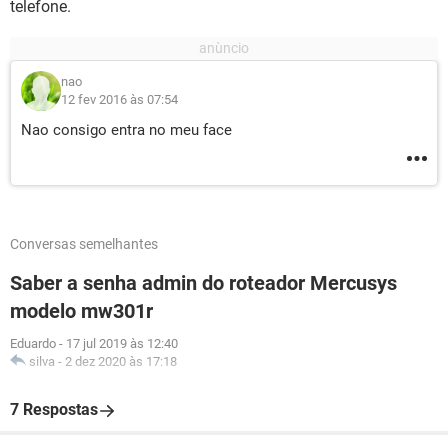
telefone.
nao
12 fev 2016 às 07:54
Nao consigo entra no meu face
Conversas semelhantes
Saber a senha admin do roteador Mercusys
modelo mw301r
Eduardo
-
17 jul 2019 às 12:40
silva
-
2 dez 2020 às 17:18
7 Respostas