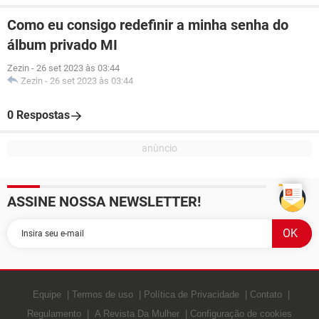
Como eu consigo redefinir a minha senha do
álbum privado MI
Zezin
-
26 set 2023 às 03:44
Zezin
-
26 set 2023 às 03:44
0 Respostas
ASSINE NOSSA NEWSLETTER!
Equipe
Termos de uso
Política de Privacidade
Contato
Regulamento
A Revista Da Mulher
Configuração de cookies