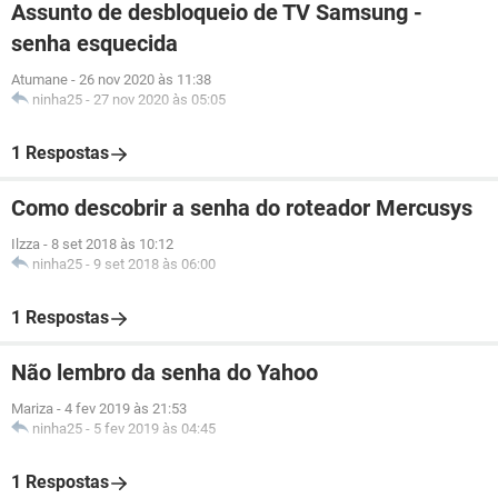
Assunto de desbloqueio de TV Samsung -
senha esquecida
Atumane
-
26 nov 2020 às 11:38
ninha25
-
27 nov 2020 às 05:05
1 Respostas
Como descobrir a senha do roteador Mercusys
Ilzza
-
8 set 2018 às 10:12
ninha25
-
9 set 2018 às 06:00
1 Respostas
Não lembro da senha do Yahoo
Mariza
-
4 fev 2019 às 21:53
ninha25
-
5 fev 2019 às 04:45
1 Respostas