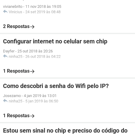
vivianebrito
-
11 nov 2018 às 19:05
Vinicius
-
24 set 2019 às 08:48
2 Respostas
Configurar internet no celular sem chip
Dayfer
-
25 out 2018 às 20:26
ninha25
-
26 out 2018 às 04:22
1 Respostas
Como descobri a senha do Wifi pelo IP?
Josezamo
-
4 jan 2019 às 13:01
ninha25
-
5 jan 2019 às 06:50
1 Respostas
Estou sem sinal no chip e preciso do código do