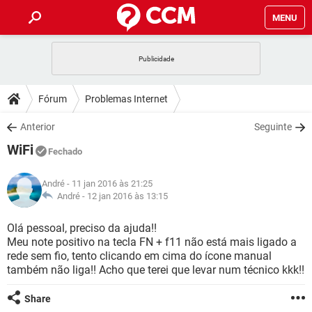
MENU
INÍCIO
JOGOS
WHATSAPP
DICAS
Fórum
Problemas Internet
CELULAR
FACEBOOK
JOGOS
WHATSAPP
DOWNLOADS
Anterior
Seguinte
OUTLOOK
EXCEL
CELULAR
FACEBOOK
WiFi
INSTAGRAM
JOGOS
GMAIL
WHATSAPP
Fechado
FÓRUM
OUTLOOK
EXCEL
GUIA DE COMPRAS
CELULAR
FACEBOOK
André
- 11 jan 2016 às 21:25
INSTAGRAM
JOGOS
GMAIL
WHATSAPP
GLOSSÁRIO
André -
12 jan 2016 às 13:15
OUTLOOK
EXCEL
GUIA DE COMPRAS
CELULAR
FACEBOOK
INSTAGRAM
JOGOS
GMAIL
WHATSAPP
Olá pessoal, preciso da ajuda!!
OUTLOOK
EXCEL
Meu note positivo na tecla FN + f11 não está mais ligado a
GUIA DE COMPRAS
CELULAR
FACEBOOK
rede sem fio, tento clicando em cima do ícone manual
INSTAGRAM
GMAIL
também não liga!! Acho que terei que levar num técnico kkk!!
OUTLOOK
EXCEL
GUIA DE COMPRAS
INSTAGRAM
GMAIL
Share