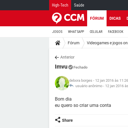
High-Tech
Saúde
FÓRUM
DICAS
JOGOS
WHATSAPP
CELULAR
FACEBOOK
Fórum
Videogames e jogos on
Anterior
Imvu
Fechado
debora borges
- 12 jan 2016 às 11:2
usuário anônimo -
12 jan 2016 à
Bom dia
eu quero so criar uma conta
Share