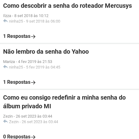
Como descobrir a senha do roteador Mercusys
Ilzza
-
8 set 2018 às 10:12
ninha25
-
9 set 2018 às 06:00
1 Respostas
Não lembro da senha do Yahoo
Mariza
-
4 fev 2019 às 21:53
ninha25
-
5 fev 2019 às 04:45
1 Respostas
Como eu consigo redefinir a minha senha do
álbum privado MI
Zezin
-
26 set 2023 às 03:44
Zezin
-
26 set 2023 às 03:44
0 Respostas