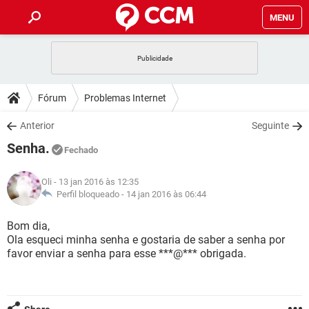
MENU
INÍCIO
JOGOS
WHATSAPP
DICAS
Fórum
Problemas Internet
CELULAR
FACEBOOK
JOGOS
WHATSAPP
DOWNLOADS
Anterior
Seguinte
OUTLOOK
EXCEL
CELULAR
FACEBOOK
Senha.
INSTAGRAM
JOGOS
GMAIL
WHATSAPP
Fechado
FÓRUM
OUTLOOK
EXCEL
GUIA DE COMPRAS
CELULAR
FACEBOOK
Oli
- 13 jan 2016 às 12:35
INSTAGRAM
JOGOS
GMAIL
WHATSAPP
GLOSSÁRIO
Perfil bloqueado -
14 jan 2016 às 06:44
OUTLOOK
EXCEL
GUIA DE COMPRAS
CELULAR
FACEBOOK
INSTAGRAM
JOGOS
GMAIL
WHATSAPP
Bom dia,
OUTLOOK
EXCEL
Ola esqueci minha senha e gostaria de saber a senha por
GUIA DE COMPRAS
CELULAR
FACEBOOK
favor enviar a senha para esse ***@*** obrigada.
INSTAGRAM
GMAIL
OUTLOOK
EXCEL
GUIA DE COMPRAS
INSTAGRAM
GMAIL