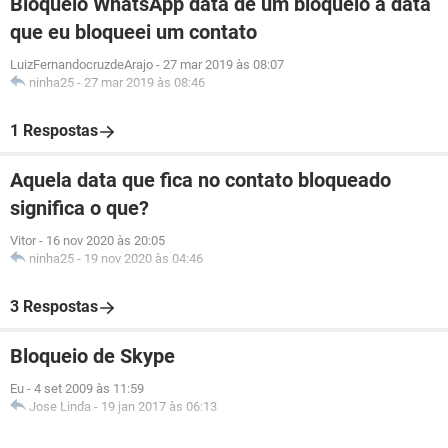
Bloqueio WhatsApp data de um bloqueio a data
que eu bloqueei um contato
LuizFernandocruzdeArajo
-
27 mar 2019 às 08:07
ninha25
-
27 mar 2019 às 08:46
1 Respostas
Aquela data que fica no contato bloqueado
significa o que?
Vitor
-
16 nov 2020 às 20:05
ninha25
-
19 nov 2020 às 04:46
3 Respostas
Bloqueio de Skype
Eu
-
4 set 2009 às 11:59
Jose Linda
-
19 jan 2017 às 06:13