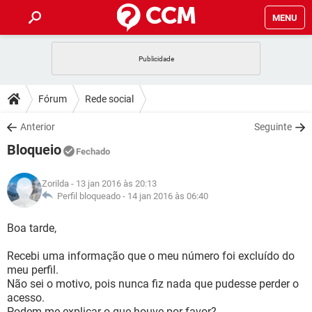
MENU
INÍCIO
JOGOS
WHATSAPP
DICAS
Fórum
Rede social
CELULAR
FACEBOOK
JOGOS
WHATSAPP
DOWNLOADS
Anterior
Seguinte
OUTLOOK
EXCEL
CELULAR
FACEBOOK
Bloqueio
INSTAGRAM
JOGOS
GMAIL
WHATSAPP
Fechado
FÓRUM
OUTLOOK
EXCEL
GUIA DE COMPRAS
CELULAR
FACEBOOK
Zorilda
- 13 jan 2016 às 20:13
INSTAGRAM
JOGOS
GMAIL
WHATSAPP
GLOSSÁRIO
Perfil bloqueado -
14 jan 2016 às 06:40
OUTLOOK
EXCEL
GUIA DE COMPRAS
CELULAR
FACEBOOK
INSTAGRAM
JOGOS
GMAIL
WHATSAPP
Boa tarde,
OUTLOOK
EXCEL
GUIA DE COMPRAS
CELULAR
FACEBOOK
Recebi uma informação que o meu número foi excluído do
INSTAGRAM
GMAIL
meu perfil.
OUTLOOK
EXCEL
GUIA DE COMPRAS
Não sei o motivo, pois nunca fiz nada que pudesse perder o
INSTAGRAM
GMAIL
acesso.
Podem me explicar o que houve por favor?