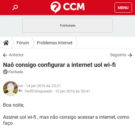
MENU
INÍCIO
JOGOS
WHATSAPP
DICAS
Fórum
Problemas Internet
CELULAR
FACEBOOK
JOGOS
WHATSAPP
DOWNLOADS
Anterior
Seguinte
OUTLOOK
EXCEL
CELULAR
FACEBOOK
Naõ consigo configurar a internet uol wi-fi
INSTAGRAM
JOGOS
GMAIL
WHATSAPP
FÓRUM
OUTLOOK
EXCEL
Fechado
GUIA DE COMPRAS
CELULAR
FACEBOOK
INSTAGRAM
JOGOS
GMAIL
WHATSAPP
GLOSSÁRIO
OUTLOOK
ive
- 14 jan 2016 às 23:21
EXCEL
GUIA DE COMPRAS
CELULAR
FACEBOOK
Perfil bloqueado -
15 jan 2016 às 06:41
INSTAGRAM
JOGOS
GMAIL
WHATSAPP
OUTLOOK
EXCEL
Boa noite,
GUIA DE COMPRAS
CELULAR
FACEBOOK
INSTAGRAM
GMAIL
Assinei uol wi-fi , mas não consigo acessar a internet, como
OUTLOOK
EXCEL
GUIA DE COMPRAS
faço
INSTAGRAM
GMAIL