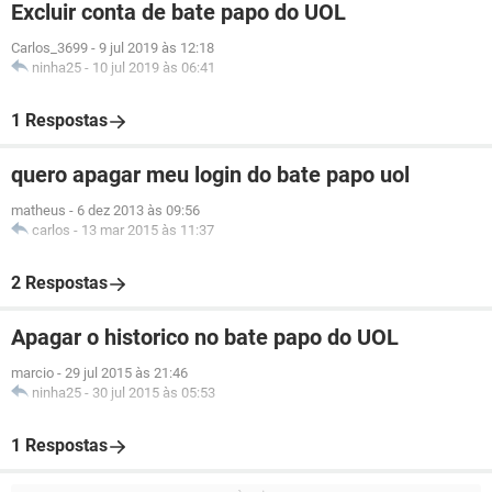
Excluir conta de bate papo do UOL
Carlos_3699
-
9 jul 2019 às 12:18
ninha25
-
10 jul 2019 às 06:41
1 Respostas
quero apagar meu login do bate papo uol
matheus
-
6 dez 2013 às 09:56
carlos
-
13 mar 2015 às 11:37
2 Respostas
Apagar o historico no bate papo do UOL
marcio
-
29 jul 2015 às 21:46
ninha25
-
30 jul 2015 às 05:53
1 Respostas