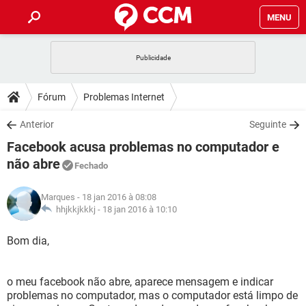
MENU
INÍCIO
JOGOS
WHATSAPP
DICAS
Fórum
Problemas Internet
CELULAR
FACEBOOK
JOGOS
WHATSAPP
DOWNLOADS
Anterior
Seguinte
OUTLOOK
EXCEL
CELULAR
FACEBOOK
Facebook acusa problemas no computador e
INSTAGRAM
JOGOS
GMAIL
WHATSAPP
FÓRUM
OUTLOOK
EXCEL
não abre
Fechado
GUIA DE COMPRAS
CELULAR
FACEBOOK
INSTAGRAM
JOGOS
GMAIL
WHATSAPP
GLOSSÁRIO
OUTLOOK
EXCEL
Marques
- 18 jan 2016 à 08:08
GUIA DE COMPRAS
CELULAR
FACEBOOK
hhjkkjkkkj -
18 jan 2016 à 10:10
INSTAGRAM
JOGOS
GMAIL
WHATSAPP
OUTLOOK
EXCEL
Bom dia,
GUIA DE COMPRAS
CELULAR
FACEBOOK
INSTAGRAM
GMAIL
OUTLOOK
EXCEL
GUIA DE COMPRAS
o meu facebook não abre, aparece mensagem e indicar
INSTAGRAM
GMAIL
problemas no computador, mas o computador está limpo de