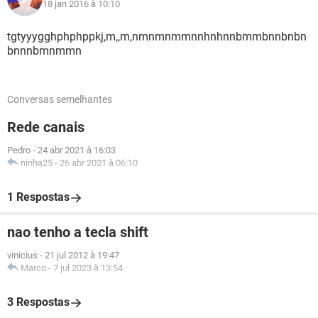
18 jan 2016 à 10:10
tgtyyygghphphppkj,m,,m,nmnmnmmnnhnhnnbmmbnnbnbn
bnnnbmnmmn
Conversas semelhantes
Rede canais
Pedro
-
24 abr 2021 à 16:03
ninha25
-
26 abr 2021 à 06:10
1 Respostas
nao tenho a tecla shift
vinicius
-
21 jul 2012 à 19:47
Marco
-
7 jul 2023 à 13:54
3 Respostas