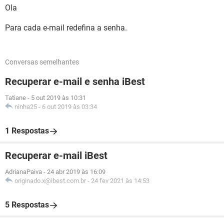
Ola
Para cada e-mail redefina a senha.
Conversas semelhantes
Recuperar e-mail e senha iBest
Tatiane
-
5 out 2019 às 10:31
ninha25
-
6 out 2019 às 03:34
1 Respostas
Recuperar e-mail iBest
AdrianaPaiva
-
24 abr 2019 às 16:09
originado.x@ibest.com.br
-
24 fev 2021 às 14:53
5 Respostas