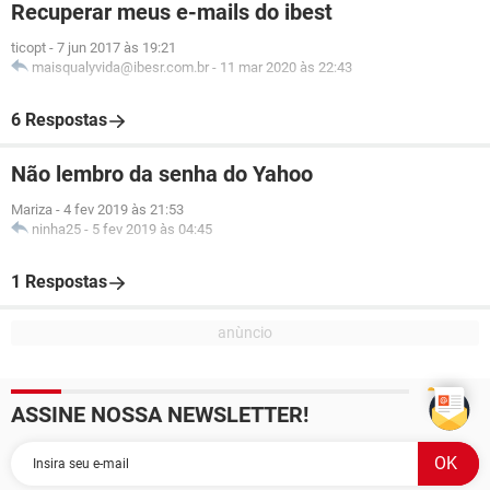
Recuperar meus e-mails do ibest
ticopt
-
7 jun 2017 às 19:21
maisqualyvida@ibesr.com.br
-
11 mar 2020 às 22:43
6 Respostas
Não lembro da senha do Yahoo
Mariza
-
4 fev 2019 às 21:53
ninha25
-
5 fev 2019 às 04:45
1 Respostas
ASSINE NOSSA NEWSLETTER!