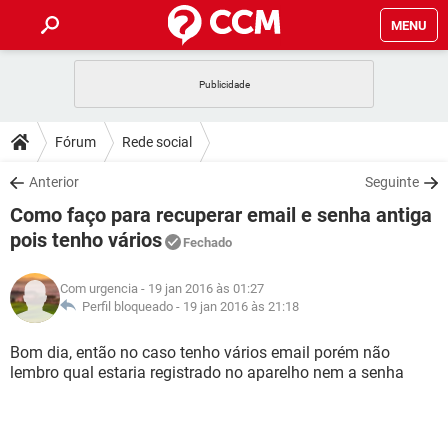
MENU
INÍCIO
JOGOS
WHATSAPP
DICAS
Fórum
Rede social
CELULAR
FACEBOOK
JOGOS
WHATSAPP
DOWNLOADS
Anterior
Seguinte
OUTLOOK
EXCEL
CELULAR
FACEBOOK
Como faço para recuperar email e senha antiga
INSTAGRAM
JOGOS
GMAIL
WHATSAPP
FÓRUM
OUTLOOK
EXCEL
pois tenho vários
Fechado
GUIA DE COMPRAS
CELULAR
FACEBOOK
INSTAGRAM
JOGOS
GMAIL
WHATSAPP
GLOSSÁRIO
OUTLOOK
EXCEL
Com urgencia
- 19 jan 2016 às 01:27
GUIA DE COMPRAS
CELULAR
FACEBOOK
Perfil bloqueado -
19 jan 2016 às 21:18
INSTAGRAM
JOGOS
GMAIL
WHATSAPP
OUTLOOK
EXCEL
Bom dia, então no caso tenho vários email porém não
GUIA DE COMPRAS
CELULAR
FACEBOOK
INSTAGRAM
GMAIL
lembro qual estaria registrado no aparelho nem a senha
OUTLOOK
EXCEL
GUIA DE COMPRAS
INSTAGRAM
GMAIL