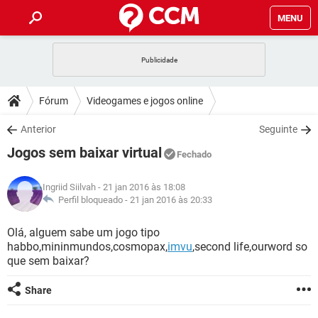
MENU
INÍCIO
JOGOS
WHATSAPP
DICAS
Fórum
Videogames e jogos online
CELULAR
FACEBOOK
JOGOS
WHATSAPP
DOWNLOADS
Anterior
Seguinte
OUTLOOK
EXCEL
CELULAR
FACEBOOK
Jogos sem baixar virtual
INSTAGRAM
JOGOS
GMAIL
WHATSAPP
Fechado
FÓRUM
OUTLOOK
EXCEL
GUIA DE COMPRAS
CELULAR
FACEBOOK
Ingriid Siilvah
- 21 jan 2016 às 18:08
INSTAGRAM
JOGOS
GMAIL
WHATSAPP
GLOSSÁRIO
Perfil bloqueado -
21 jan 2016 às 20:33
OUTLOOK
EXCEL
GUIA DE COMPRAS
CELULAR
FACEBOOK
INSTAGRAM
JOGOS
GMAIL
WHATSAPP
Olá, alguem sabe um jogo tipo
OUTLOOK
EXCEL
habbo,mininmundos,cosmopax,
imvu
,second life,ourword so
GUIA DE COMPRAS
CELULAR
FACEBOOK
que sem baixar?
INSTAGRAM
GMAIL
OUTLOOK
EXCEL
GUIA DE COMPRAS
Share
INSTAGRAM
GMAIL