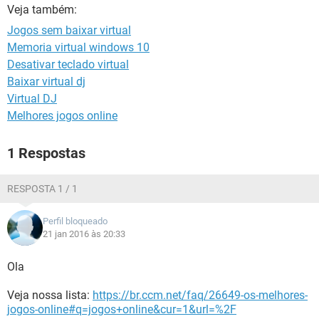
GUIA DE COMPRAS
Veja também:
Jogos sem baixar virtual
Memoria virtual windows 10
Desativar teclado virtual
Baixar virtual dj
Virtual DJ
Melhores jogos online
1 Respostas
RESPOSTA 1 / 1
Perfil bloqueado
21 jan 2016 às 20:33
Ola
Veja nossa lista:
https://br.ccm.net/faq/26649-os-melhores-
jogos-online#q=jogos+online&cur=1&url=%2F