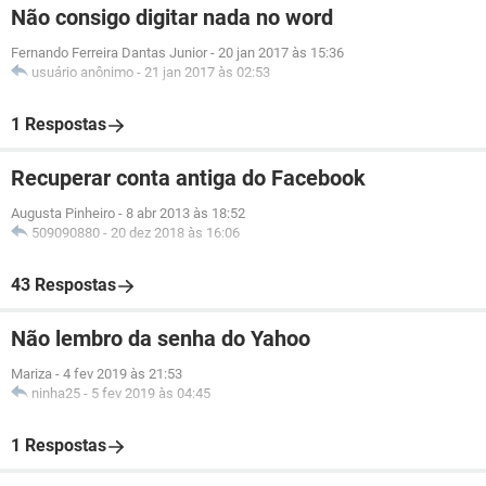
Não consigo digitar nada no word
Fernando Ferreira Dantas Junior
-
20 jan 2017 às 15:36
usuário anônimo
-
21 jan 2017 às 02:53
1 Respostas
Recuperar conta antiga do Facebook
Augusta Pinheiro
-
8 abr 2013 às 18:52
509090880
-
20 dez 2018 às 16:06
43 Respostas
Não lembro da senha do Yahoo
Mariza
-
4 fev 2019 às 21:53
ninha25
-
5 fev 2019 às 04:45
1 Respostas