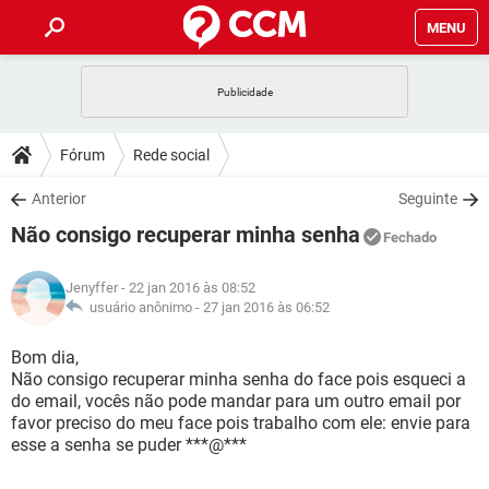
MENU
INÍCIO
JOGOS
WHATSAPP
DICAS
Fórum
Rede social
CELULAR
FACEBOOK
JOGOS
WHATSAPP
DOWNLOADS
Anterior
Seguinte
OUTLOOK
EXCEL
CELULAR
FACEBOOK
Não consigo recuperar minha senha
INSTAGRAM
JOGOS
GMAIL
WHATSAPP
Fechado
FÓRUM
OUTLOOK
EXCEL
GUIA DE COMPRAS
CELULAR
FACEBOOK
Jenyffer
- 22 jan 2016 às 08:52
INSTAGRAM
JOGOS
GMAIL
WHATSAPP
GLOSSÁRIO
usuário anônimo -
27 jan 2016 às 06:52
OUTLOOK
EXCEL
GUIA DE COMPRAS
CELULAR
FACEBOOK
INSTAGRAM
JOGOS
GMAIL
WHATSAPP
Bom dia,
OUTLOOK
EXCEL
Não consigo recuperar minha senha do face pois esqueci a
GUIA DE COMPRAS
CELULAR
FACEBOOK
do email, vocês não pode mandar para um outro email por
INSTAGRAM
GMAIL
favor preciso do meu face pois trabalho com ele: envie para
OUTLOOK
EXCEL
GUIA DE COMPRAS
esse a senha se puder ***@***
INSTAGRAM
GMAIL