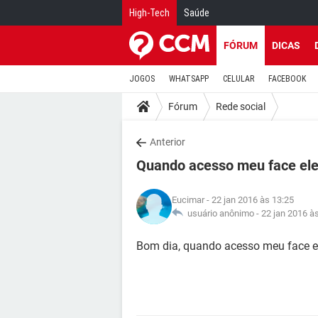
High-Tech
Saúde
FÓRUM
DICAS
JOGOS
WHATSAPP
CELULAR
FACEBOOK
Fórum
Rede social
Anterior
Quando acesso meu face ele
Eucimar
- 22 jan 2016 às 13:25
usuário anônimo -
22 jan 2016 à
Bom dia, quando acesso meu face el