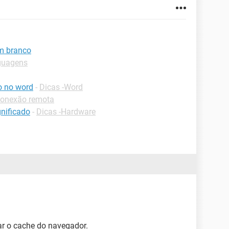
m branco
nguagens
o no word
-
Dicas -Word
Conexão remota
nificado
-
Dicas -Hardware
iar o cache do navegador.