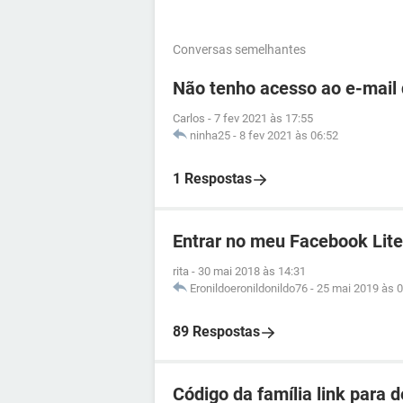
Conversas semelhantes
Não tenho acesso ao e-mail
Carlos
-
7 fev 2021 às 17:55
ninha25
-
8 fev 2021 às 06:52
1 Respostas
Entrar no meu Facebook Lite
rita
-
30 mai 2018 às 14:31
Eronildoeronildonildo76
-
25 mai 2019 às 0
89 Respostas
Código da família link para 