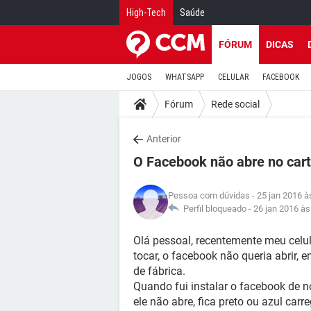
High-Tech
Saúde
FÓRUM
DICAS
JOGOS
WHATSAPP
CELULAR
FACEBOOK
Fórum
Rede social
Anterior
O Facebook não abre no car
Pessoa com dúvidas
- 25 jan 2016 à
Perfil bloqueado -
26 jan 2016 às
Olá pessoal, recentemente meu celu
tocar, o facebook não queria abrir, 
de fábrica.
Quando fui instalar o facebook de no
ele não abre, fica preto ou azul carr