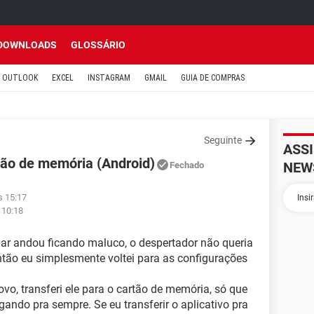
DOWNLOADS
GLOSSÁRIO
OUTLOOK
EXCEL
INSTAGRAM
GMAIL
GUIA DE COMPRAS
Seguinte
ASS
tão de memória (Android)
NEW
Fechado
s 15:17
 10:18
lar andou ficando maluco, o despertador não queria
então eu simplesmente voltei para as configurações
vo, transferi ele para o cartão de memória, só que
egando pra sempre. Se eu transferir o aplicativo pra