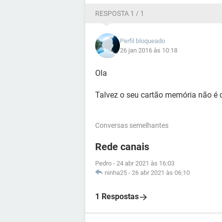
RESPOSTA 1 / 1
Perfil bloqueado
26 jan 2016 às 10:18
Ola
Talvez o seu cartão memória não é 
Conversas semelhantes
Rede canais
Pedro
-
24 abr 2021 às 16:03
ninha25
-
26 abr 2021 às 06:10
1 Respostas