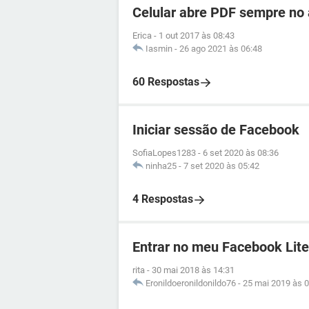
Celular abre PDF sempre no 
Erica
-
1 out 2017 às 08:43
Iasmin
-
26 ago 2021 às 06:48
60 Respostas
Iniciar sessão de Facebook
SofiaLopes1283
-
6 set 2020 às 08:36
ninha25
-
7 set 2020 às 05:42
4 Respostas
Entrar no meu Facebook Lite
rita
-
30 mai 2018 às 14:31
Eronildoeronildonildo76
-
25 mai 2019 às 0