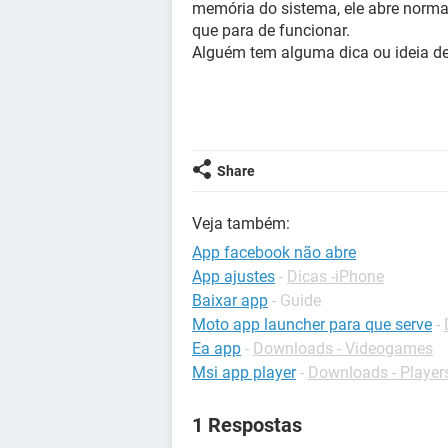
memória do sistema, ele abre norm
que para de funcionar.
Alguém tem alguma dica ou ideia d
Share
Veja também:
App facebook não abre
App ajustes
-
Dicas -iPhone
Baixar app
- Guide
Moto app launcher para que serve
-
Ea app
-
Downloads - Videogames
Msi app player
-
Downloads - Player
1 Respostas